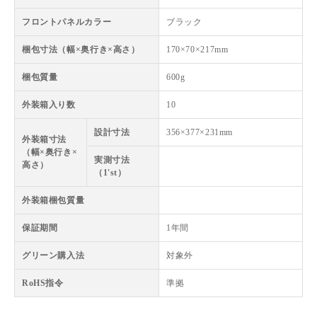
フロントパネルカラー
ブラック
梱包寸法（幅×奥行き×高さ）
170×70×217mm
梱包質量
600g
外装箱入り数
10
設計寸法
356×377×231mm
外装箱寸法
（幅×奥行き×
実測寸法
高さ）
（1'st）
外装箱梱包質量
保証期間
1年間
グリーン購入法
対象外
RoHS指令
準拠