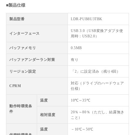
■製品仕様
製品型番
LDR-PUB8U3TBK
USB 3.0（USB変換アダプタ使
インターフェース
用時：USB2.0）
バッファメモリ
0.5MB
バッファアンダーラン対策
有り
リージョン設定
「2」に設定済み（残り4回）
対応（ドライブのハードウェア
CPRM
仕様）
温度
10℃～35℃
動作時環境条
件
20％～80％（ただし、結露無き
相対湿度
こと）
温度
－10℃～50℃
保管時環境条