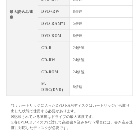
DVD+RW
8倍速
最大読込み速
度
DVD-RAM*1
5倍速
DVD-ROM
8倍速
CD-R
24倍速
CD-RW
24倍速
CD-ROM
24倍速
M-
8倍速
DISC(DVD)
*1：カートリッジに入ったDVD-RAMディスクはカートリッジから取り
出した状態で使用する必要があります。
※記載されている速度はドライブの最大速度です。
※各DVD/CDディスクに対して高速書き込みを行う場合には、書き込み速
度に対応したディスクが必要です。