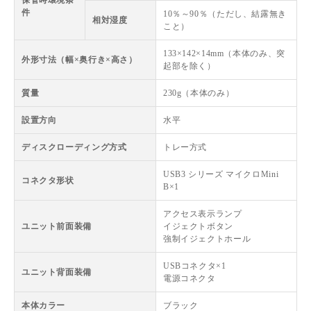
件
10％～90％（ただし、結露無き
相対湿度
こと）
133×142×14mm（本体のみ、突
外形寸法（幅×奥行き×高さ）
起部を除く）
質量
230g（本体のみ）
設置方向
水平
ディスクローディング方式
トレー方式
USB3 シリーズ マイクロMini
コネクタ形状
B×1
アクセス表示ランプ
ユニット前面装備
イジェクトボタン
強制イジェクトホール
USBコネクタ×1
ユニット背面装備
電源コネクタ
本体カラー
ブラック