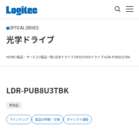
OPTICAL DRIVES
光学ドライブ
HOME
製品・サービス
製品一覧
光学ドライブ
外付けDVDドライブ
LDR-PUB8U3TBK
LDR-PUB8U3TBK
終息品
ラインナップ
製品の特徴・仕様
ダイレクト通販