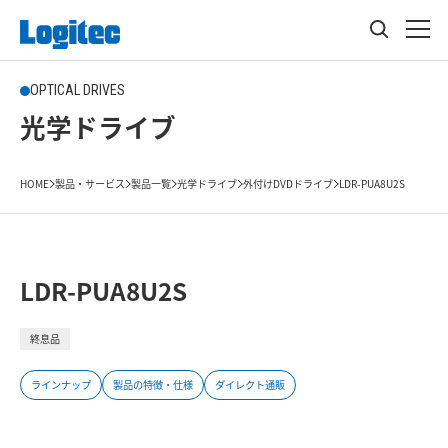
OPTICAL DRIVES
光学ドライブ
HOME
製品・サービス
製品一覧
光学ドライブ
外付けDVDドライブ
LDR-PUA8U2S
LDR-PUA8U2S
終息品
ラインナップ
製品の特徴・仕様
ダイレクト通販