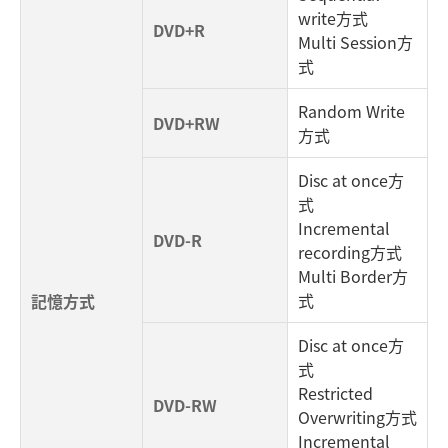
write方式
DVD+R
Multi Session方
式
Random Write
DVD+RW
方式
Disc at once方
式
Incremental
DVD-R
recording方式
Multi Border方
式
記憶方式
Disc at once方
式
Restricted
DVD-RW
Overwriting方式
Incremental