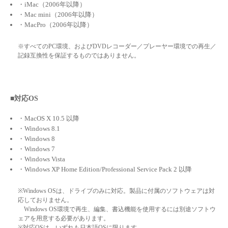
・iMac（2006年以降）
・Mac mini（2006年以降）
・MacPro（2006年以降）
※すべてのPC環境、およびDVDレコーダー／プレーヤー環境での再生／
記録互換性を保証するものではありません。
■対応OS
・MacOS X 10.5 以降
・Windows 8.1
・Windows 8
・Windows 7
・Windows Vista
・Windows XP Home Edition/Professional Service Pack 2 以降
※Windows OSは、ドライブのみに対応。製品に付属のソフトウェアは対
応しておりません。
Windows OS環境で再生、編集、書込機能を使用するには別途ソフトウ
ェアを用意する必要があります。
※対応OSは、いずれも日本語OSに限ります。