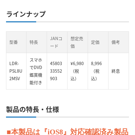
ラインナップ
JANコ
想定売
型番
特長
定価
備考
ード
価
スマホ
LDR-
45803
¥6,980
8,996
でDVD
PSL8U
33552
（税
（税
終息
鑑賞機
2MSV
903
込）
込）
能付き
製品の特長・仕様
■本製品は『iOS8』対応確認済み製品