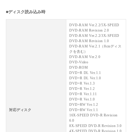
■ディスク読み込み時
DVD-RAM Ver.2.2/5X-SPEED
DVD-RAM Revision 2.0
DVD-RAM Ver.2.2/3X-SPEED
DVD-RAM Revision 1.0
DVD-RAM Ver.2.1（8cmディス
クを含む）
DVD-RAM Ver.2.0
DVD-Video
DVD-ROM
DVD+R DL Ver.1.1
DVD+R DL Ver.1.0
DVD+R Ver.1.3
DVD+R Ver.1.2
DVD+R Ver.1.11
DVD+R Ver.1.0
DVD+RW Ver.1.2
対応ディスク
DVD+RW Ver.1.1
16X-SPEED DVD-R Revision
6.0
8X-SPEED DVD-R Revision 3.0
4X-SPEED DVD-R Revision 1.0