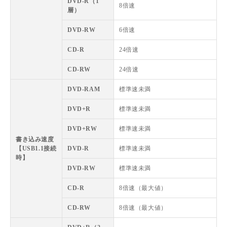
DVD-R（1
8倍速
層）
DVD-RW
6倍速
CD-R
24倍速
CD-RW
24倍速
DVD-RAM
標準速未満
DVD+R
標準速未満
DVD+RW
標準速未満
書き込み速度
【USB1.1接続
DVD-R
標準速未満
時】
DVD-RW
標準速未満
CD-R
8倍速（最大値）
CD-RW
8倍速（最大値）