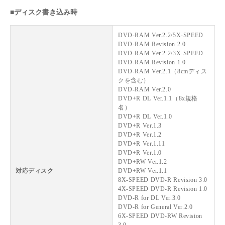
■ディスク書き込み時
DVD-RAM Ver.2.2/5X-SPEED
DVD-RAM Revision 2.0
DVD-RAM Ver.2.2/3X-SPEED
DVD-RAM Revision 1.0
DVD-RAM Ver.2.1（8cmディス
クを含む）
DVD-RAM Ver.2.0
DVD+R DL Ver.1.1（8x規格
名）
DVD+R DL Ver.1.0
DVD+R Ver.1.3
DVD+R Ver.1.2
DVD+R Ver.1.11
DVD+R Ver.1.0
DVD+RW Ver.1.2
対応ディスク
DVD+RW Ver.1.1
8X-SPEED DVD-R Revision 3.0
4X-SPEED DVD-R Revision 1.0
DVD-R for DL Ver.3.0
DVD-R for General Ver.2.0
6X-SPEED DVD-RW Revision
3.0