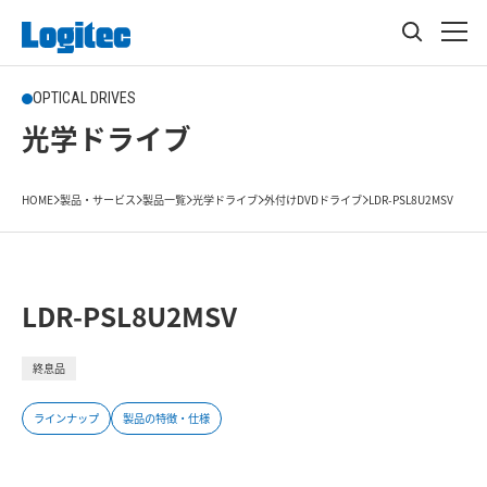
OPTICAL DRIVES
光学ドライブ
HOME
製品・サービス
製品一覧
光学ドライブ
外付けDVDドライブ
LDR-PSL8U2MSV
LDR-PSL8U2MSV
終息品
ラインナップ
製品の特徴・仕様