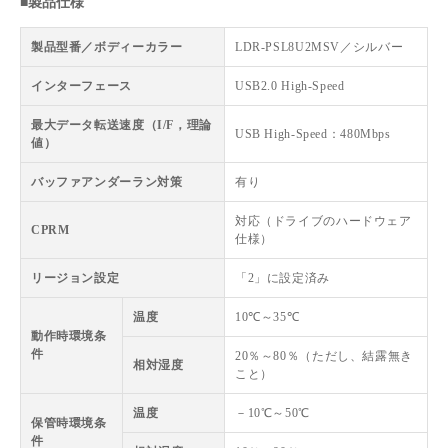
■製品仕様
製品型番／ボディーカラー
LDR-PSL8U2MSV／シルバー
インターフェース
USB2.0 High-Speed
最大データ転送速度（I/F，理論
USB High-Speed：480Mbps
値）
バッファアンダーラン対策
有り
対応（ドライブのハードウェア
CPRM
仕様）
リージョン設定
「2」に設定済み
温度
10℃～35℃
動作時環境条
件
20％～80％（ただし、結露無き
相対湿度
こと）
温度
－10℃～50℃
保管時環境条
件