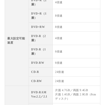
DVD+R（2
4倍速
層）
DVD+R（1
8倍速
層）
DVD+RW
8倍速
DVD-R（2
4倍速
最大設定可能
層）
速度
DVD-R（1
6倍速
層）
DVD-RW
6倍速
CD-R
24倍速
CD-RW
24倍速
片面 4.7GB／両面 9.4GB
DVD-RAM
片面 1.4GB／両面 2.8GB（8cm
Ver.2.2／2.1
ディスク）