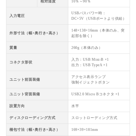
相対湿度
10％～90％
USBバスパワー時：
入力電圧
DC+5V（USBポートより供給）
148×138×16mm（本体のみ、突
外形寸法（幅×奥行き×高さ）
起部を除く）
質量
260g（本体のみ）
入力：USB Mini-B ×1
コネクタ形状
出力：USB TypeA ×1
アクセス表示ランプ
ユニット前面装備
強制イジェクトボタン
ユニット背面装備
USB2.0 Micro Bコネクタ ×1
設置方向
水平
ディスクローディング方式
スロットローディング方式
梱包寸法（幅×奥行き×高さ）
169×39×181mm