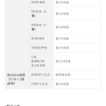
DVD+RW
最大6倍速
DVD-R（2
最大6倍速
層）
DVD-R（1
最大8倍速
層）
DVD-RW
最大6倍速
DVDビデオ
最大4倍速
CD-
ROM,CD-
最大24倍速
R,CD-RW
DVDディスク
標準速未満
読み込み速度
【USB 1.1接
続時】
CDディスク
最大8倍速