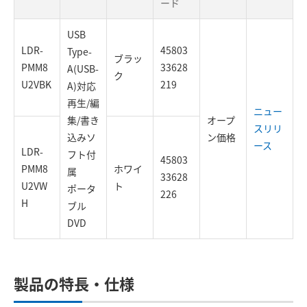
ード
USB
LDR-
45803
Type-
ブラッ
PMM8
33628
A(USB-
ク
U2VBK
219
A)対応
再生/編
ニュー
集/書き
オープ
スリリ
込みソ
ン価格
ース
LDR-
フト付
45803
PMM8
ホワイ
属
33628
U2VW
ト
ポータ
226
H
ブル
DVD
製品の特長・仕様