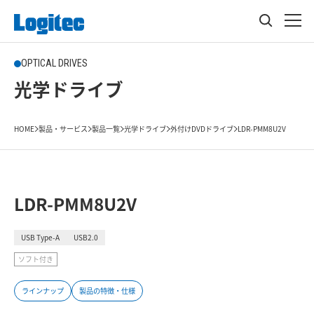
OPTICAL DRIVES
光学ドライブ
HOME
製品・サービス
製品一覧
光学ドライブ
外付けDVDドライブ
LDR-PMM8U2V
LDR-PMM8U2V
USB Type-A
USB2.0
ソフト付き
ラインナップ
製品の特徴・仕様