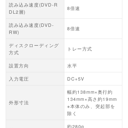
読み込み速度(DVD-R
8倍速
DL2層)
読み込み速度(DVD-
8倍速
RW)
ディスクローディング
トレー方式
方式
設置方向
水平
入力電圧
DC+5V
幅約138mm×奥行約
134mm×高さ約19mm
外形寸法
※本体のみ、突起部を
除く
約280g