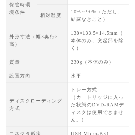
保管時環
10%～90%（ただし、
境条件
相対湿度
結露なきこと）
138×133.5×14.5mm（
外形寸法（幅×奥行×
本体のみ、突起部を除
高）
く）
質量
230g（本体のみ）
設置方向
水平
トレー方式
（カートリッジに入っ
ディスクローディング
た状態のDVD-RAMデ
方式
ィスクは使用できませ
ん。）
コネクタ形状
USB Micro-B×1