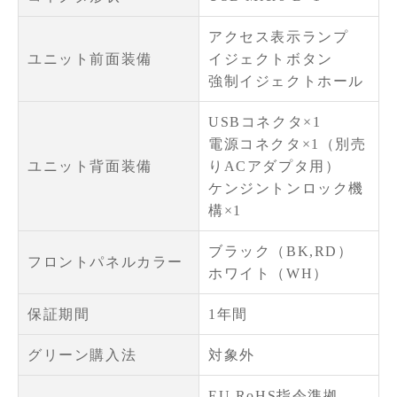
アクセス表示ランプ
ユニット前面装備
イジェクトボタン
強制イジェクトホール
USBコネクタ×1
電源コネクタ×1（別売
ユニット背面装備
りACアダプタ用）
ケンジントンロック機
構×1
ブラック（BK,RD）
フロントパネルカラー
ホワイト（WH）
保証期間
1年間
グリーン購入法
対象外
EU RoHS指令準拠