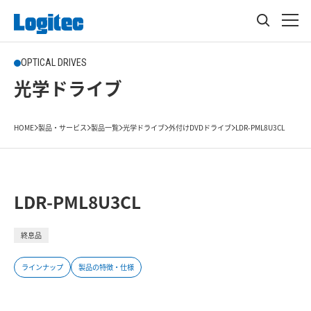
OPTICAL DRIVES
光学ドライブ
HOME
製品・サービス
製品一覧
光学ドライブ
外付けDVDドライブ
LDR-PML8U3CL
LDR-PML8U3CL
終息品
ラインナップ
製品の特徴・仕様