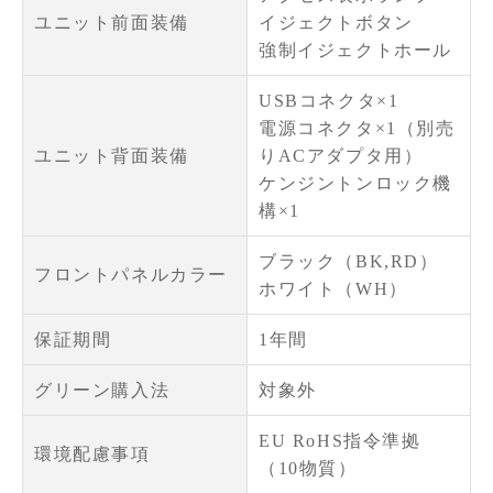
ユニット前面装備
イジェクトボタン
強制イジェクトホール
USBコネクタ×1
電源コネクタ×1（別売
ユニット背面装備
りACアダプタ用）
ケンジントンロック機
構×1
ブラック（BK,RD）
フロントパネルカラー
ホワイト（WH）
保証期間
1年間
グリーン購入法
対象外
EU RoHS指令準拠
環境配慮事項
（10物質）