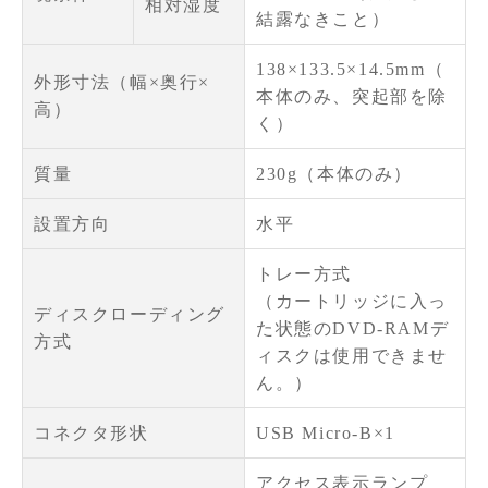
相対湿度
結露なきこと）
138×133.5×14.5mm（
外形寸法（幅×奥行×
本体のみ、突起部を除
高）
く）
質量
230g（本体のみ）
設置方向
水平
トレー方式
（カートリッジに入っ
ディスクローディング
た状態のDVD-RAMデ
方式
ィスクは使用できませ
ん。）
コネクタ形状
USB Micro-B×1
アクセス表示ランプ