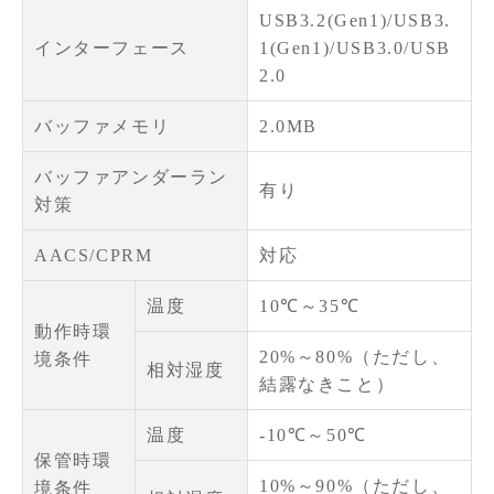
USB3.2(Gen1)/USB3.
インターフェース
1(Gen1)/USB3.0/USB
2.0
バッファメモリ
2.0MB
バッファアンダーラン
有り
対策
AACS/CPRM
対応
温度
10℃～35℃
動作時環
20%～80%（ただし、
境条件
相対湿度
結露なきこと）
温度
-10℃～50℃
保管時環
10%～90%（ただし、
境条件