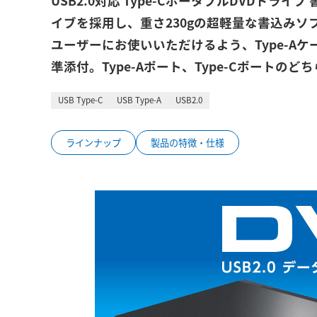
USB2.0対応 Type-CポータブルDVDドラ
イブを採用し、重さ230gの超軽量な書込みソ
ユーザーにお使いいただけるよう、Type-Aケー
準添付。Type-Aポート、Type-Cポートの
USB Type-C
USB Type-A
USB2.0
ラインナップ
製品の特徴・仕様