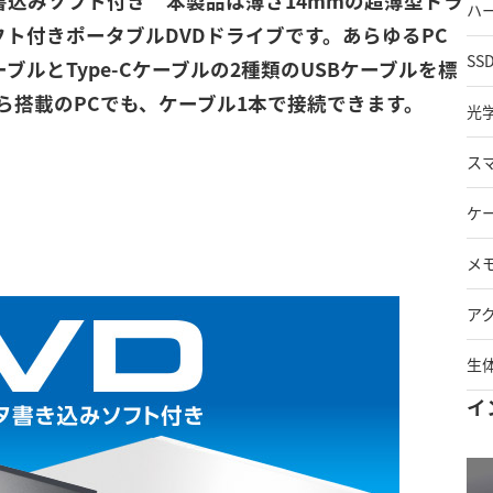
イブ 書込みソフト付き 本製品は薄さ14mmの超薄型ドラ
ハ
フト付きポータブルDVDドライブです。あらゆるPC
SS
ブルとType-Cケーブルの2種類のUSBケーブルを標
どちら搭載のPCでも、ケーブル1本で接続できます。
光
ス
ケ
メ
ア
生
イ