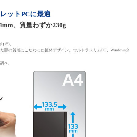
ブレットPCに最適
4mm、質量わずか230g
(※)。
際の質感にこだわった筐体デザイン。ウルトラスリムPC、Windowsタ
社調べ。