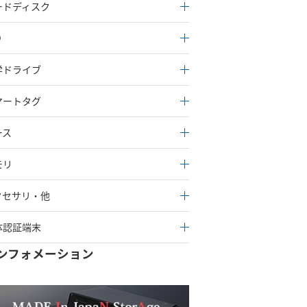
ードディスク
D
学ドライブ
マートタグ
ース
モリ
クセサリ・他
体認証端末
ンフォメーション