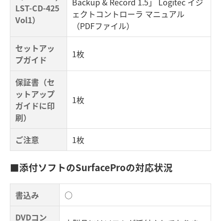
Backup & Record 1.5」 Logitec イジ
LST-CD-425
ェクトコントローラ マニュアル
Vol1）
（PDFファイル）
セットアッ
1枚
プガイド
保証書（セ
ットアップ
1枚
ガイドに印
刷）
ご注意
1枚
■添付ソフトのSurfaceProの対応状況
書込み
○
DVDコン