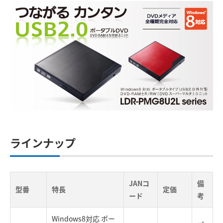
ラインナップ
JANコ
備
型番
特長
定価
ード
考
Windows8対応 ポー