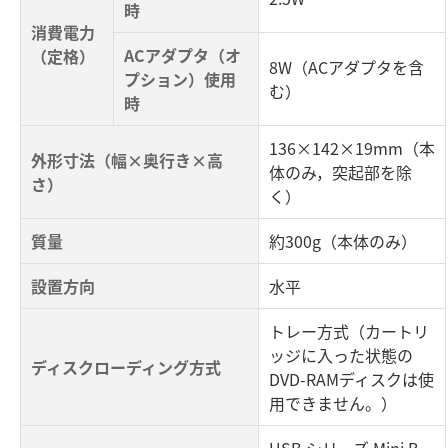
時
消費電力
ACアダプタ（オ
（定格）
8W（ACアダプタを含
プション）使用
む）
時
136×142×19mm（本
外形寸法（幅×奥行き×高
体のみ，突起部を除
さ）
く）
質量
約300g（本体のみ）
設置方向
水平
トレー方式（カートリ
ッジに入った状態の
ディスクローディング方式
DVD-RAMディスクは使
用できません。）
USB シリーズ Mini B