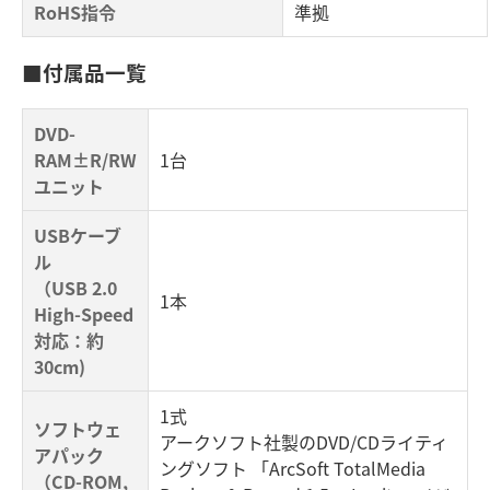
RoHS指令
準拠
■付属品一覧
DVD-
RAM±R/RW
1台
ユニット
USBケーブ
ル
（USB 2.0
1本
High-Speed
対応：約
30cm)
1式
ソフトウェ
アークソフト社製のDVD/CDライティ
アパック
ングソフト 「ArcSoft TotalMedia
（CD-ROM,