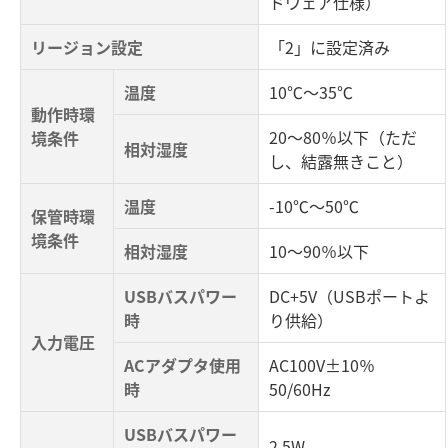
ドウェア仕様）
リージョン設定
「2」に設定済み
温度
10℃～35℃
動作時環
20～80％以下（ただ
境条件
相対湿度
し、結露無きこと）
温度
-10℃～50℃
保管時環
境条件
相対湿度
10～90％以下
USBバスパワー
DC+5V（USBポートよ
時
り供給）
入力電圧
ACアダプタ使用
AC100V±10％
時
50/60Hz
USBバスパワー
2.5W