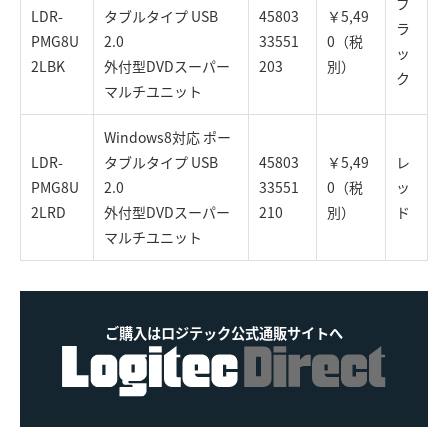
ブ
LDR-
タブルタイプ USB
45803
￥5,49
ラ
PMG8U
2.0
33551
0（税
ッ
2L
BK
外付型DVDスーパー
203
別）
ク
マルチユニット
Windows8対応 ポー
LDR-
タブルタイプ USB
45803
￥5,49
レ
PMG8U
2.0
33551
0（税
ッ
2L
RD
外付型DVDスーパー
210
別）
ド
マルチユニット
ご購入はロジテック公式通販サイトへ