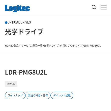
OPTICAL DRIVES
光学ドライブ
HOME
製品・サービス
製品一覧
光学ドライブ
外付けDVDドライブ
LDR-PMG8U2L
LDR-PMG8U2L
終息品
ラインナップ
製品の特徴・仕様
ダイレクト通販