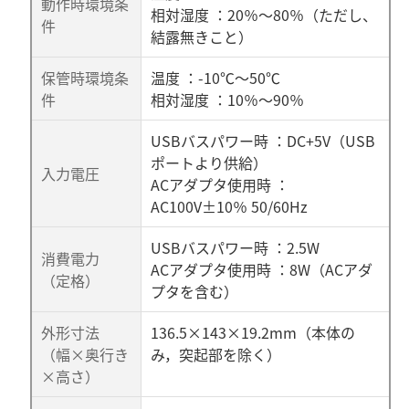
動作時環境条
相対湿度 ：20％～80％（ただし、
件
結露無きこと）
保管時環境条
温度 ：-10℃～50℃
件
相対湿度 ：10％～90％
USBバスパワー時 ：DC+5V（USB
ポートより供給）
入力電圧
ACアダプタ使用時 ：
AC100V±10％ 50/60Hz
USBバスパワー時 ：2.5W
消費電力
ACアダプタ使用時 ：8W（ACアダ
（定格）
プタを含む）
外形寸法
136.5×143×19.2mm（本体の
（幅×奥行き
み，突起部を除く）
×高さ）