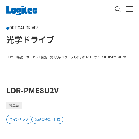
OPTICAL DRIVES
光学ドライブ
HOME
製品・サービス
製品一覧
光学ドライブ
外付けDVDドライブ
LDR-PME8U2V
LDR-PME8U2V
終息品
ラインナップ
製品の特徴・仕様