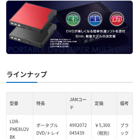
ラインナップ
JANコー
型番
特長
定価
備考
ド
LDR-
ポータブル
4992072
￥5,300
ブラ
PME8U2V
DVD/トレイ
045439
（税別）
ック
BK