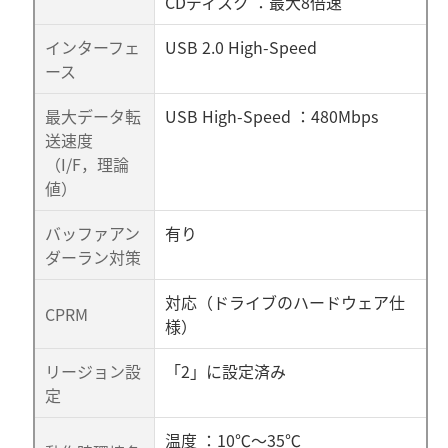
CDディスク ：最大8倍速
インターフェ
USB 2.0 High-Speed
ース
最大データ転
USB High-Speed ：480Mbps
送速度
（I/F，理論
値）
バッファアン
有り
ダーラン対策
対応（ドライブのハードウェア仕
CPRM
様）
リージョン設
「2」に設定済み
定
温度 ：10℃～35℃