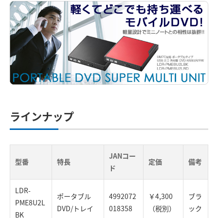
ラインナップ
JANコー
型番
特長
定価
備考
ド
LDR-
ポータブル
4992072
￥4,300
ブラ
PME8U2L
DVD/トレイ
018358
（税別）
ック
BK