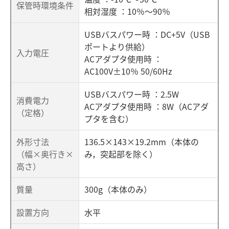
保管時環境条件
相対湿度 ：10％～90％
USBバスパワー時 ：DC+5V（USB
ポートより供給）
入力電圧
ACアダプタ使用時 ：
AC100V±10％ 50/60Hz
USBバスパワー時 ：2.5W
消費電力
ACアダプタ使用時 ：8W（ACアダ
（定格）
プタを含む）
外形寸法
136.5×143×19.2mm（本体の
（幅×奥行き×
み，突起部を除く）
高さ）
質量
300g（本体のみ）
設置方向
水平