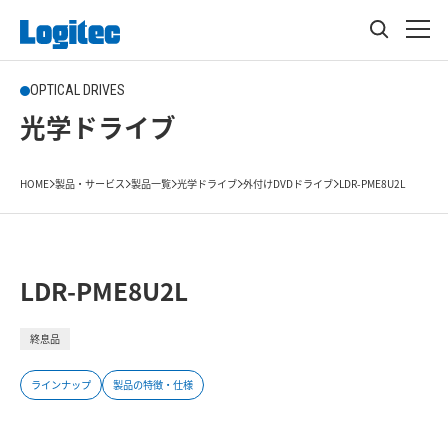
OPTICAL DRIVES
光学ドライブ
HOME
製品・サービス
製品一覧
光学ドライブ
外付けDVDドライブ
LDR-PME8U2L
LDR-PME8U2L
終息品
ラインナップ
製品の特徴・仕様