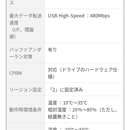
ス
最大データ転送
USB High-Speed ：480Mbps
速度
（I/F，理論
値）
バッファアンダ
有り
ーラン対策
対応（ドライブのハードウェア仕
CPRM
様）
リージョン設定
「2」に設定済み
温度 ：10℃～35℃
動作時環境条件
相対湿度 ：20％～80％（ただし、
結露無きこと）
温度 ：-10℃～50℃