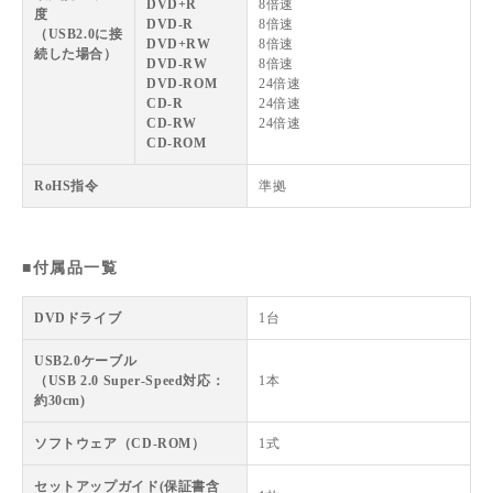
DVD+R
8倍速
度
DVD-R
8倍速
（USB2.0に接
DVD+RW
8倍速
続した場合）
DVD-RW
8倍速
DVD-ROM
24倍速
CD-R
24倍速
CD-RW
24倍速
CD-ROM
RoHS指令
準拠
■付属品一覧
DVDドライブ
1台
USB2.0ケーブル
（USB 2.0 Super-Speed対応：
1本
約30cm)
ソフトウェア（CD-ROM）
1式
セットアップガイド(保証書含