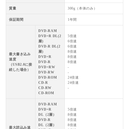
質量
300g（本体のみ）
保証期間
1年間
DVD-RAM
DVD+R DL(2
5倍速
層)
6倍速
DVD-R DL(2
6倍速
層)
8倍速
最大書き込み
DVD+R
8倍速
速度
DVD-R
8倍速
（USB2.0に接
DVD+RW
-
続した場合）
DVD-RW
-
DVD-ROM
24倍速
CD-R
24倍速
CD-RW
-
CD-ROM
DVD-RAM
DVD+R
5倍速
DL（2層）
8倍速
DVD-R
8倍速
DL（2層）
8倍速
最大読込み速