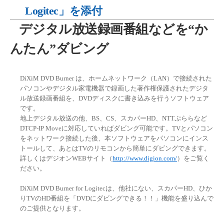
Logitec」を添付
デジタル放送録画番組などを“か
んたん”ダビング
DiXiM DVD Burner は、ホームネットワーク（LAN）で接続された
パソコンやデジタル家電機器で録画した著作権保護されたデジタ
ル放送録画番組を、DVDディスクに書き込みを行うソフトウェア
です。
地上デジタル放送の他、BS、CS、スカパーHD、NTTぷららなど
DTCP-IP Moveに対応していればダビング可能です。TVとパソコン
をネットワーク接続した後、本ソフトウェアをパソコンにインス
トールして、あとはTVのリモコンから簡単にダビングできます。
詳しくはデジオンWEBサイト（
http://www.digion.com/
）をご覧く
ださい。
DiXiM DVD Burner for Logitecは、他社にない、スカパーHD、ひか
りTVのHD番組を「DVDにダビングできる！！」機能を盛り込んで
のご提供となります。