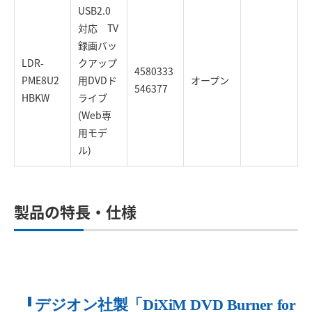
USB2.0
対応 TV
録画バッ
LDR-
クアップ
4580333
PME8U2
用DVDド
オープン
546377
HBKW
ライブ
(Web専
用モデ
ル)
製品の特長・仕様
デジオン社製「DiXiM DVD Burner for