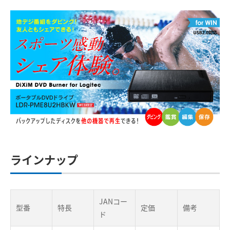
ラインナップ
JANコー
型番
特長
定価
備考
ド