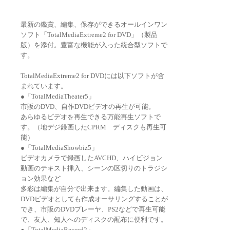
最新の鑑賞、編集、保存ができるオールインワン
ソフト「TotalMediaExtreme2 for DVD」（製品
版）を添付。豊富な機能が入った統合型ソフトで
す。
TotalMediaExtreme2 for DVDには以下ソフトが含
まれています。
●「TotalMediaTheater5」
市販のDVD、自作DVDビデオの再生が可能。
あらゆるビデオを再生できる万能再生ソフトで
す。（地デジ録画したCPRM ディスクも再生可
能）
●「TotalMediaShowbiz5」
ビデオカメラで録画したAVCHD、ハイビジョン
動画のテキスト挿入、シーンの区切りのトラジシ
ョン効果など
多彩は編集が自分で出来ます。編集した動画は、
DVDビデオとしても作成オーサリングすることが
でき、市販のDVDプレーヤ、PS2などで再生可能
で、友人、知人へのディスクの配布に便利です。
●「TotalMediaRecord2」