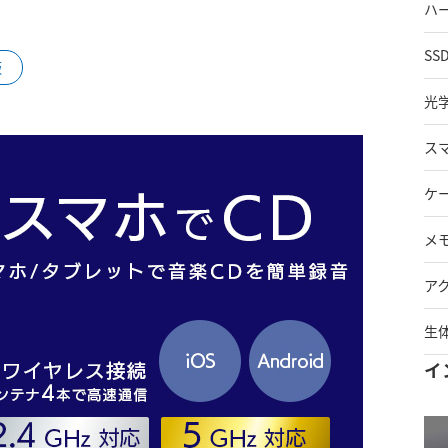
ハ
SS
販
光
ス
ケ
メ
ア
生
イ