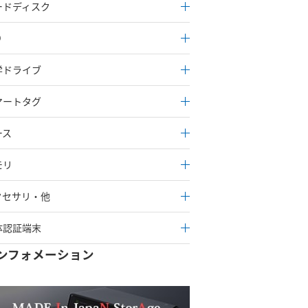
ードディスク
D
学ドライブ
マートタグ
ース
モリ
クセサリ・他
体認証端末
ンフォメーション