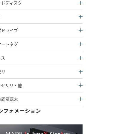
ードディスク
D
学ドライブ
マートタグ
ース
モリ
クセサリ・他
体認証端末
ンフォメーション