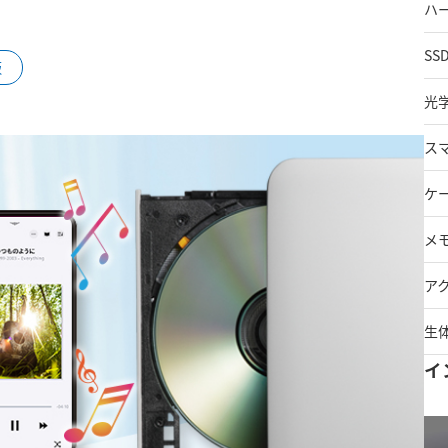
ハ
SS
販
光
ス
ケ
メ
ア
生
イ