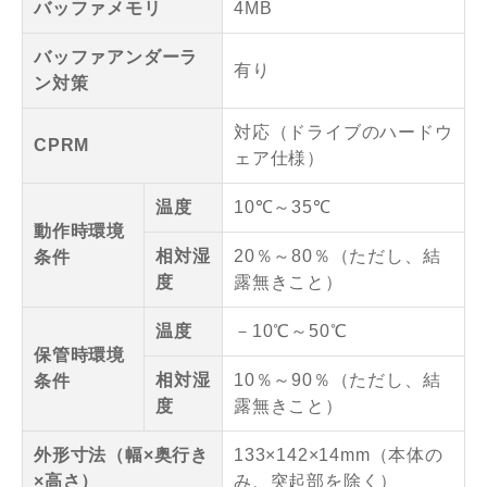
バッファメモリ
4MB
バッファアンダーラ
有り
ン対策
対応（ドライブのハードウ
CPRM
ェア仕様）
温度
10℃～35℃
動作時環境
相対湿
20％～80％（ただし、結
条件
度
露無きこと）
温度
－10℃～50℃
保管時環境
相対湿
10％～90％（ただし、結
条件
度
露無きこと）
外形寸法（幅×奥行き
133×142×14mm（本体の
×高さ）
み、突起部を除く）