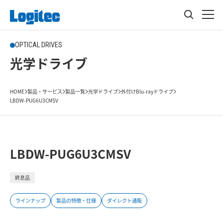
OPTICAL DRIVES
光学ドライブ
HOME
製品・サービス
製品一覧
光学ドライブ
外付けBlu-rayドライブ
LBDW-PUG6U3CMSV
LBDW-PUG6U3CMSV
終息品
ラインナップ
製品の特徴・仕様
ダイレクト通販