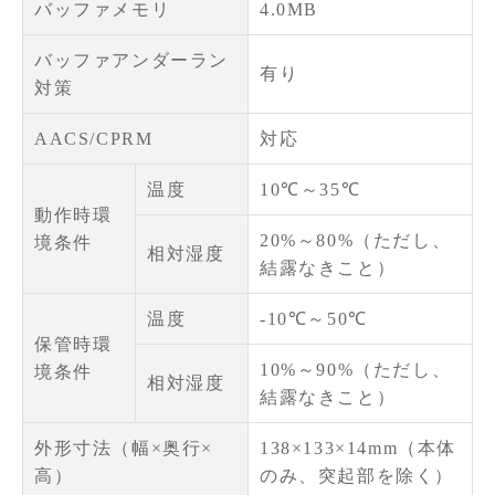
バッファメモリ
4.0MB
バッファアンダーラン
有り
対策
AACS/CPRM
対応
温度
10℃～35℃
動作時環
20%～80%（ただし、
境条件
相対湿度
結露なきこと）
温度
-10℃～50℃
保管時環
10%～90%（ただし、
境条件
相対湿度
結露なきこと）
外形寸法（幅×奥行×
138×133×14mm（本体
高）
のみ、突起部を除く）