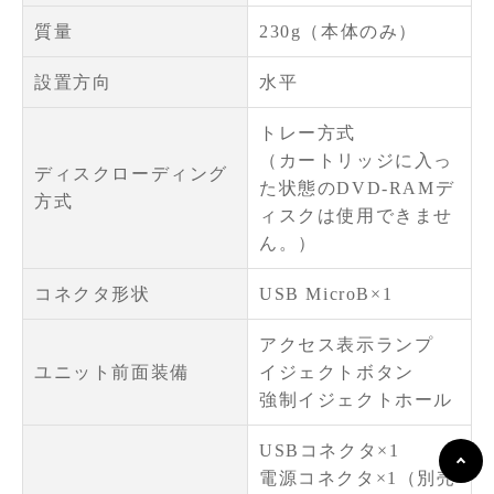
質量
230g（本体のみ）
設置方向
水平
トレー方式
（カートリッジに入っ
ディスクローディング
た状態のDVD-RAMデ
方式
ィスクは使用できませ
ん。）
コネクタ形状
USB MicroB×1
アクセス表示ランプ
ユニット前面装備
イジェクトボタン
強制イジェクトホール
USBコネクタ×1
電源コネクタ×1（別売