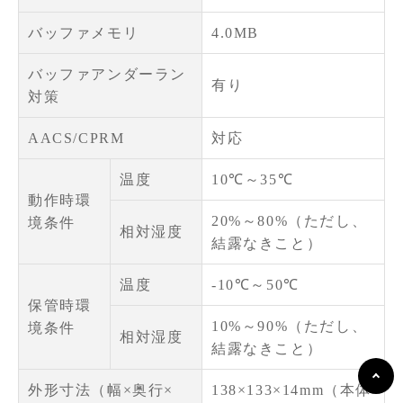
バッファメモリ
4.0MB
バッファアンダーラン
有り
対策
AACS/CPRM
対応
温度
10℃～35℃
動作時環
20%～80%（ただし、
境条件
相対湿度
結露なきこと）
温度
-10℃～50℃
保管時環
10%～90%（ただし、
境条件
相対湿度
結露なきこと）
外形寸法（幅×奥行×
138×133×14mm（本体