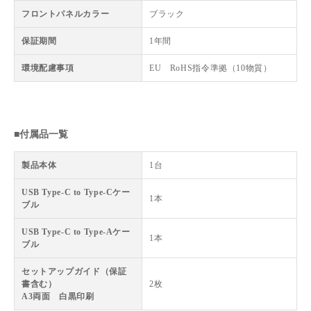
フロントパネルカラー
ブラック
保証期間
1年間
環境配慮事項
EU RoHS指令準拠（10物質）
■付属品一覧
製品本体
1台
USB Type-C to Type-Cケー
1本
ブル
USB Type-C to Type-Aケー
1本
ブル
セットアップガイド（保証
書含む）
2枚
A3両面 白黒印刷