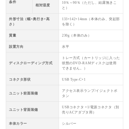
条件
10％～90％（ただし、結露無きこ
相対湿度
と）
外形寸法（幅×奥行き×高
133×142×14mm（本体のみ、突起部
さ）
を除く）
質量
230g（本体のみ）
設置方向
水平
トレー方式（カートリッジに入った
ディスクローディング方式
状態のDVD-RAMディスクは使用
できません。）
コネクタ形状
USB Type-C×1
アクセス表示ランプ/イジェクトボ
ユニット前面装備
タン
USBコネクタ ×1/電源コネクタ（別
ユニット背面装備
売りACアダプタ用）
本体カラー
シルバー