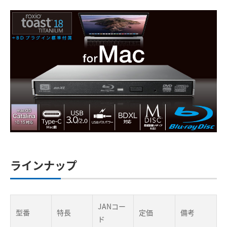
ラインナップ
JANコー
型番
特長
定価
備考
ド