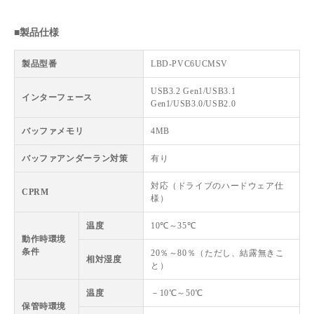
■製品仕様
製品型番
LBD-PVC6UCMSV
USB3.2 Gen1/USB3.1
インターフェース
Gen1/USB3.0/USB2.0
バッファメモリ
4MB
バッファアンダーラン対策
有り
対応（ドライブのハードウェア仕
CPRM
様）
温度
10℃～35℃
動作時環境
条件
20％～80％（ただし、結露無きこ
相対湿度
と）
温度
－10℃～50℃
保管時環境