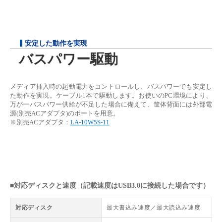
安定した動作を実現
バスパワー駆動
メディア挿入時の起動電力をコントロールし、バスパワーでも安定し
た動作を実現。ケーブル1本で駆動します。お使いのPC環境により、
万が一バスパワー供給が不足した場合に備えて、筐体背面には外部電
源(別売ACアダプタ)のポートを用意。
※別売ACアダプタ：
LA-10W5S-11
■対応ディスクと速度（記載速度はUSB3.0に接続した場合です）
対応ディスク
最大書込み速度／最大読込み速度