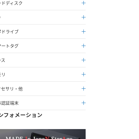
ードディスク
D
学ドライブ
マートタグ
ース
モリ
クセサリ・他
体認証端末
ンフォメーション