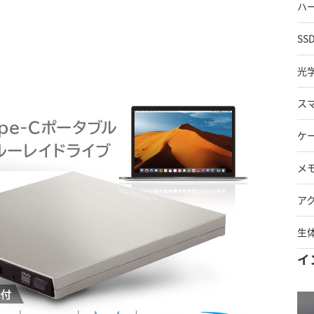
ハ
SS
光
ス
ケ
メ
ア
生
イ