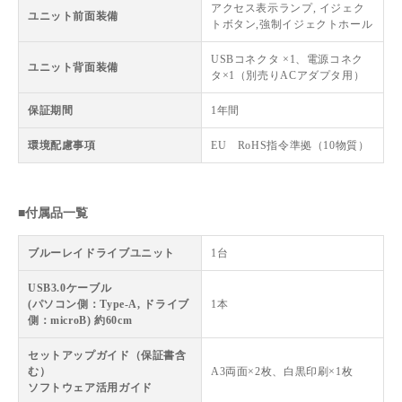
アクセス表示ランプ, イジェク
ユニット前面装備
トボタン,強制イジェクトホール
USBコネクタ ×1、電源コネク
ユニット背面装備
タ×1（別売りACアダプタ用）
保証期間
1年間
環境配慮事項
EU RoHS指令準拠（10物質）
■付属品一覧
ブルーレイドライブユニット
1台
USB3.0ケーブル
(パソコン側：Type-A, ドライブ
1本
側：microB) 約60cm
セットアップガイド（保証書含
む）
A3両面×2枚、白黒印刷×1枚
ソフトウェア活用ガイド