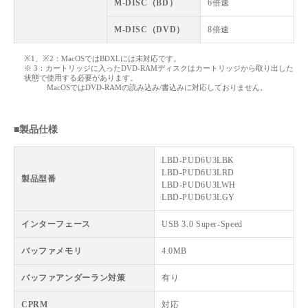
M-DISC（BD）
6倍速
M-DISC（DVD）
8倍速
※1、※2：MacOSではBDXLには未対応です。
※ 3：カートリッジに入ったDVD-RAMディスクはカートリッジから取り出した
状態で使用する必要があります。
MacOSではDVD-RAMの読み込み/書込みに対応しておりません。
■製品仕様
LBD-PUD6U3LBK
LBD-PUD6U3LRD
製品型番
LBD-PUD6U3LWH
LBD-PUD6U3LGY
インターフェース
USB 3.0 Super-Speed
バッファメモリ
4.0MB
バッファアンダーラン対策
有り
CPRM
対応