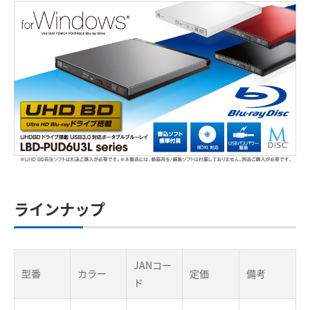
ラインナップ
JANコー
型番
カラー
定価
備考
ド