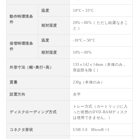
温度
10°C～35°C
動作時環境条
件
20%～80%（ ただし結露なきこ
相対湿度
と ）
温度
-10°C～50°C
保管時環境条
件
相対湿度
10%～90%
133ｘ142ｘ14mm（本体のみ，
外形寸法（幅×奥行×高）
突起部を除く）
質量
230g（本体のみ）
設置方向
水平
トレー方式（カートリッジに入
ディスクローディング方式
った状態のDVD-RAMディスク
は使用できません。）
コネクタ形状
USB 3.0 MicroB ×1