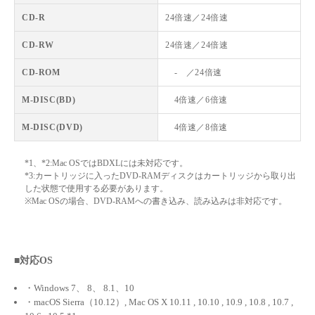
CD-R
24倍速／24倍速
CD-RW
24倍速／24倍速
CD-ROM
- ／24倍速
M-DISC(BD)
4倍速／6倍速
M-DISC(DVD)
4倍速／8倍速
*1、*2:Mac OSではBDXLには未対応です。
*3:カートリッジに入ったDVD-RAMディスクはカートリッジから取り出
した状態で使用する必要があります。
※Mac OSの場合、DVD-RAMへの書き込み、読み込みは非対応です。
■対応OS
・Windows 7、 8、 8.1、10
・macOS Sierra（10.12）, Mac OS X 10.11 , 10.10 , 10.9 , 10.8 , 10.7 ,