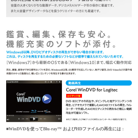
■WinDVDを使ってBlu-ray™ およびHDファイルの再生には :