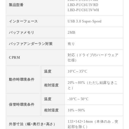
製品型番
LBD-PUC6U3VRD
LBD-PUC6U3VWH
インターフェース
USB 3.0 Super-Speed
バッファメモリ
2MB
バッファアンダーラン対策
有り
対応（ドライブのハードウェア
CPRM
仕様）
温度
10°C～35°C
動作時環境条件
20%～80%（ただし結露なきこ
相対湿度
と）
温度
-10°C～50°C
保管時環境条件
相対湿度
10%～90%
133×142×14mm（本体のみ，突
外形寸法（幅×奥行き×高さ）
起部を除く）