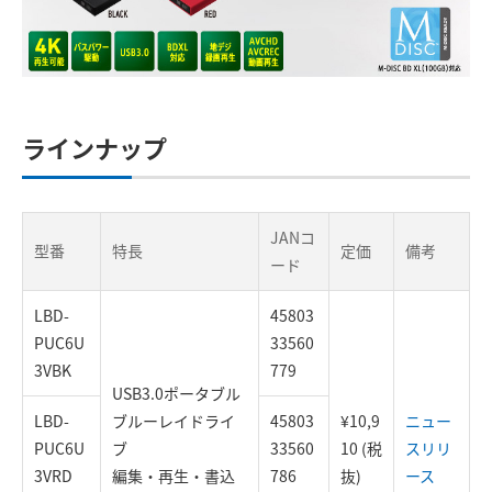
ラインナップ
JANコ
型番
特長
定価
備考
ード
LBD-
45803
PUC6U
33560
3VBK
779
USB3.0ポータブル
LBD-
ブルーレイドライ
45803
¥10,9
ニュー
PUC6U
ブ
33560
10 (税
スリリ
3VRD
編集・再生・書込
786
抜)
ース