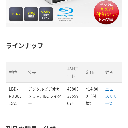
ラインナップ
JANコ
型番
特長
定価
備考
ード
LBD-
デジタルビデオカ
45803
¥14,80
ニュー
PUBUJ
メラ専用BDライタ
33559
0（税
スリリ
1SVJ
ー
674
抜）
ース