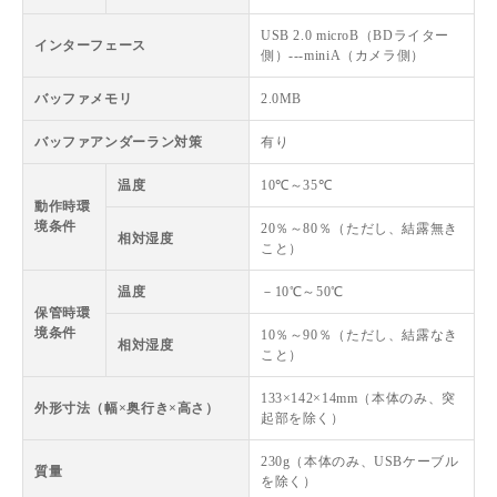
USB 2.0 microB（BDライター
インターフェース
側）---miniA（カメラ側）
バッファメモリ
2.0MB
バッファアンダーラン対策
有り
温度
10℃～35℃
動作時環
境条件
20％～80％（ただし、結露無き
相対湿度
こと）
温度
－10℃～50℃
保管時環
境条件
10％～90％（ただし、結露なき
相対湿度
こと）
133×142×14mm（本体のみ、突
外形寸法（幅×奥行き×高さ）
起部を除く）
230g（本体のみ、USBケーブル
質量
を除く）