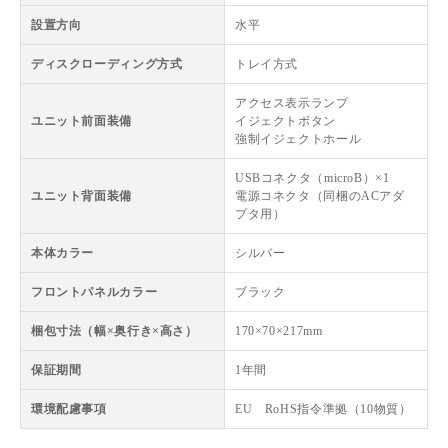
設置方向
水平
ディスクローディング方式
トレイ方式
アクセス表示ランプ
ユニット前面装備
イジェクトボタン
強制イジェクトホール
USBコネクタ（microB）×1
ユニット背面装備
電源コネクタ（同梱のACアダ
プタ用）
本体カラー
シルバー
フロントパネルカラー
ブラック
梱包寸法（幅×奥行き×高さ）
170×70×217mm
保証期間
1年間
環境配慮事項
EU RoHS指令準拠（10物質）