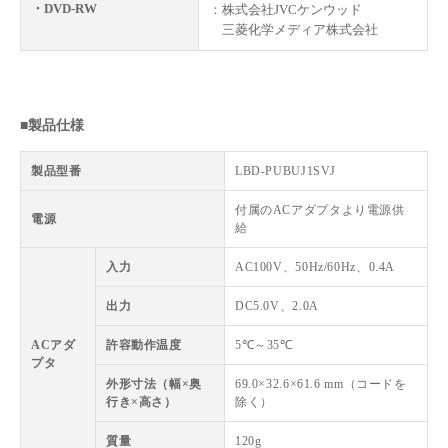
・DVD-RW
：株式会社JVCケンウッド
三菱化学メディア株式会社
■製品仕様
製品型番
LBD-PUBUJ1SVJ
付属のACアダプタより電源供
電源
給
入力
AC100V、50Hz/60Hz、0.4A
出力
DC5.0V、2.0A
ACアダ
許容動作温度
5℃～35℃
プタ
外形寸法（幅×奥
69.0×32.6×61.6 mm（コードを
行き×高さ）
除く）
質量
120g