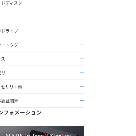
ードディスク
D
学ドライブ
マートタグ
ース
モリ
クセサリ・他
体認証端末
ンフォメーション