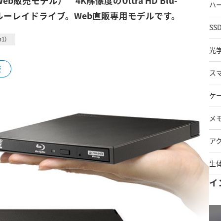
販売モデル） 4K解像度のUltra HD Blu-
ハ
ブルーレイドライブ。Web直販専用モデルです。
SS
en1）
光
販
ス
ケ
メ
ア
生
イ