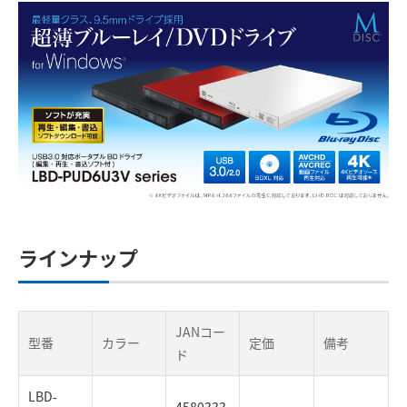
ラインナップ
JANコー
型番
カラー
定価
備考
ド
LBD-
4580333