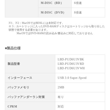
M-DISC（BD）
6倍速
M-DISC（DVD）
8倍速
※1、※2：MacOSではBDXLには未対応です。
※ 3：カートリッジに入ったDVD-RAMディスクはカートリッジから取り出した
状態で使用する必要があります。
MacOSではDVD-RAMの読み込み/書込みに対応しておりません
■製品仕様
LBD-PUD6U3VBK
製品型番
LBD-PUD6U3VRD
LBD-PUD6U3VWH
インターフェース
USB 3.0 Super-Speed
バッファメモリ
2MB
バッファアンダーラン対策
有り
CPRM
対応