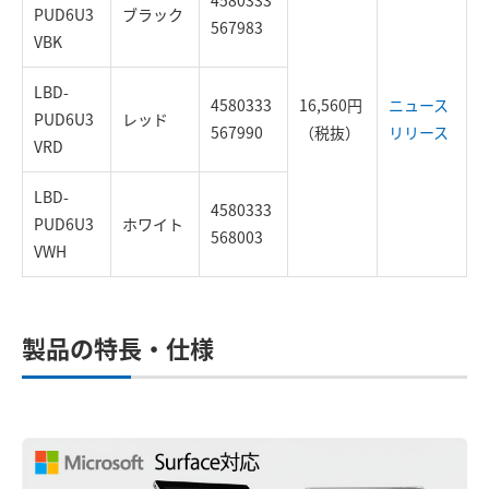
PUD6U3
ブラック
567983
VBK
LBD-
4580333
16,560円
ニュース
PUD6U3
レッド
567990
（税抜）
リリース
VRD
LBD-
4580333
PUD6U3
ホワイト
568003
VWH
製品の特長・仕様