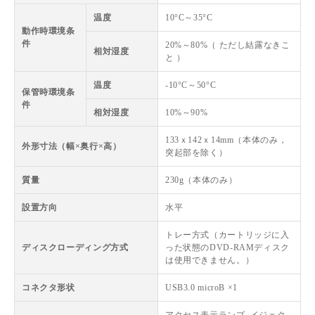
温度
10°C～35°C
動作時環境条
件
20%～80%（ ただし結露なきこ
相対湿度
と ）
温度
-10°C～50°C
保管時環境条
件
相対湿度
10%～90%
133ｘ142ｘ14mm（本体のみ，
外形寸法（幅×奥行×高）
突起部を除く）
質量
230g（本体のみ）
設置方向
水平
トレー方式（カートリッジに入
ディスクローディング方式
った状態のDVD-RAMディスク
は使用できません。）
コネクタ形状
USB3.0 microB ×1
アクセス表示ランプ, イジェク