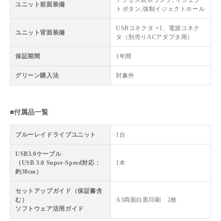
ユニット前面装備
トボタン,強制イジェクトホール
USBコネクタ ×1、電源コネク
ユニット背面装備
タ（別売りACアダプタ用）
保証期間
1年間
グリーン購入法
対象外
■付属品一覧
ブルーレイドライブユニット
1台
USB3.0ケーブル
（USB 3.0 Super-Speed対応：
1本
約30cm）
セットアップガイド（保証書含
む）
A3両面白黒印刷 2枚
ソフトウェア活用ガイド