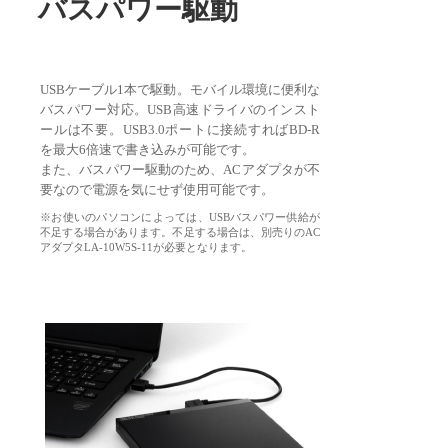
バスパワー駆動
USBケーブル1本で駆動。モバイル環境に便利な
バスパワー対応。USB高速ドライバのインスト
ールは不要。USB3.0ポートに接続すればBD-R
を最大6倍速で書き込みが可能です。
また、バスパワー駆動のため、ACアダプタが不
要なので電源を気にせず使用可能です。
※お使いのパソコンによっては、USBバスパワー供給が
不足する場合があります。不足する場合は、別売りのAC
アダプタLA-10W5S-11が必要となります。