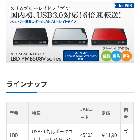
ラインナップ
JANコ
備
型番
特長
定価
ード
考
USB3.0対応ポータブ
ブ
LBD-
45803
￥11,90
ルブルーレイドライ
ラ