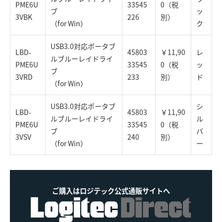
PME6U
33545
0（税
ブ
ッ
3VBK
226
別）
（for Win）
ク
USB3.0対応ポータブ
LBD-
45803
￥11,90
レ
ルブルーレイドライ
PME6U
33545
0（税
ッ
ブ
3VRD
233
別）
ド
（for Win）
USB3.0対応ポータブ
シ
LBD-
45803
￥11,90
ルブルーレイドライ
ル
PME6U
33545
0（税
ブ
バ
3VSV
240
別）
（for Win）
ー
ご購入はロジテック公式通販サイトへ