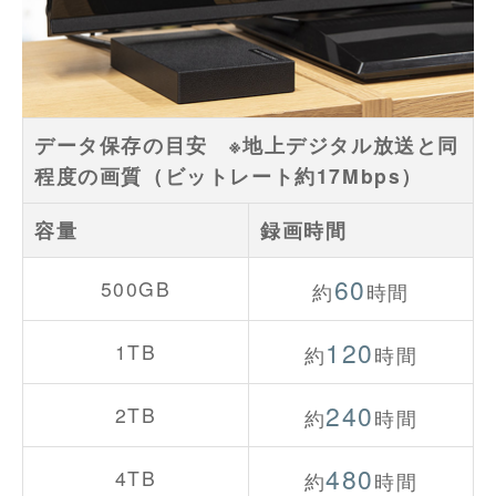
データ保存の目安 ※地上デジタル放送と同
程度の画質（ビットレート約17Mbps）
容量
録画時間
60
500GB
約
時間
120
1TB
約
時間
240
2TB
約
時間
480
4TB
約
時間