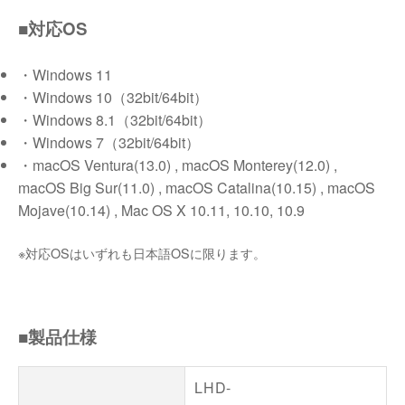
■対応OS
・Windows 11
・Windows 10（32bit/64bit）
・Windows 8.1（32bit/64bit）
・Windows 7（32bit/64bit）
・macOS Ventura(13.0) , macOS Monterey(12.0) ,
macOS Big Sur(11.0) , macOS Catalina(10.15) , macOS
Mojave(10.14) , Mac OS X 10.11, 10.10, 10.9
※対応OSはいずれも日本語OSに限ります。
■製品仕様
LHD-