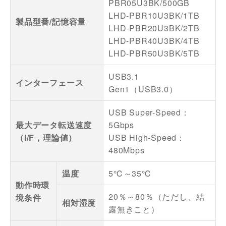
PBR05U3BK/500GB
LHD-PBR10U3BK/1TB
製品型番/記憶容量
LHD-PBR20U3BK/2TB
LHD-PBR40U3BK/4TB
LHD-PBR50U3BK/5TB
USB3.1
インターフェース
Gen1（USB3.0）
USB Super-Speed：
最大データ転送速度
5Gbps
（I/F，理論値）
USB High-Speed：
480Mbps
温度
5℃～35℃
動作時環
20％～80％（ただし、結
境条件
相対湿度
露無きこと）