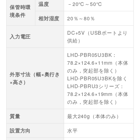
温度
－20℃～50℃
保管時環
境条件
相対湿度
20％～80％
DC+5V（USBポートより
入力電圧
供給）
LHD-PBR05U3BK：
78.2×124.6×11mm（本体
のみ，突起部を除く）
外形寸法（幅×奥行き
LHD-PBR05U3BKを除く
×高さ）
LHD-PBRU3シリーズ：
78.2×124.6×19mm（本体
のみ，突起部を除く）
質量
最大240g（本体のみ）
設置方向
水平