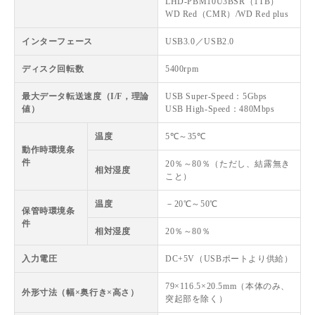
LHD-PBM10U3BSR（1TB）
WD Red（CMR）/WD Red plus
インターフェース
USB3.0／USB2.0
ディスク回転数
5400rpm
最大データ転送速度（I/F，理論
USB Super-Speed：5Gbps
値）
USB High-Speed：480Mbps
温度
5℃～35℃
動作時環境条
件
20％～80％（ただし、結露無き
相対湿度
こと）
温度
－20℃～50℃
保管時環境条
件
相対湿度
20％～80％
入力電圧
DC+5V（USBポートより供給）
79×116.5×20.5mm（本体のみ、
外形寸法（幅×奥行き×高さ）
突起部を除く）