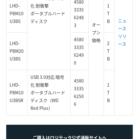
4580
LHD-
化 耐衝撃
1
3335
PBM10
ポータブルハード
T
6248
ニュ
U3BS
ディスク
B
オー
3
ース
プン
リリ
4580
価格
LHD-
2
ース
3335
PBM20
T
6249
U3BS
B
0
USB 3.0対応 暗号
4580
LHD-
化 耐衝撃
1
3335
PBM10
ポータブルハード
T
6250
U3BSR
ディスク（WD
B
6
Red Plus）
ご購入はロジテック公式通販サイトへ