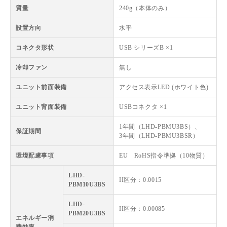
質量
240g（本体のみ）
設置方向
水平
コネクタ形状
USB シリーズB ×1
冷却ファン
無し
ユニット前面装備
アクセス表示LED (ホワイト色)
ユニット背面装備
USBコネクタ ×1
1年間（LHD-PBMU3BS）、
保証期間
3年間（LHD-PBMU3BSR）
環境配慮事項
EU RoHS指令準拠（10物質）
LHD-
II区分：0.0015
PBM10U3BS
LHD-
II区分：0.00085
PBM20U3BS
エネルギー消
費効率