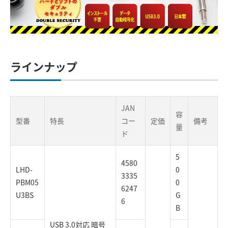
ラインナップ
JAN
容
型番
特長
コー
定価
備考
量
ド
5
4580
LHD-
0
3335
PBM05
0
6247
U3BS
G
6
B
USB 3.0対応 暗号