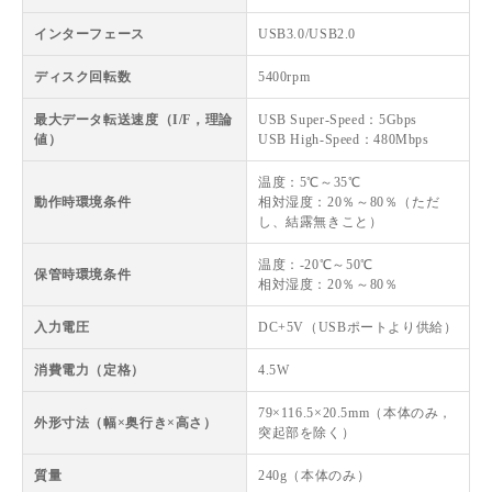
インターフェース
USB3.0/USB2.0
ディスク回転数
5400rpm
最大データ転送速度（I/F，理論
USB Super-Speed：5Gbps
値）
USB High-Speed：480Mbps
温度：5℃～35℃
動作時環境条件
相対湿度：20％～80％（ただ
し、結露無きこと）
温度：-20℃～50℃
保管時環境条件
相対湿度：20％～80％
入力電圧
DC+5V（USBポートより供給）
消費電力（定格）
4.5W
79×116.5×20.5mm（本体のみ，
外形寸法（幅×奥行き×高さ）
突起部を除く）
質量
240g（本体のみ）