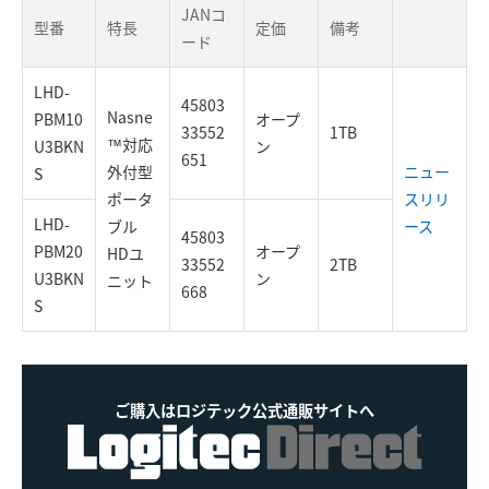
JANコ
型番
特長
定価
備考
ード
LHD-
45803
Nasne
PBM10
オープ
33552
1TB
™対応
U3BKN
ン
651
外付型
ニュー
S
ポータ
スリリ
LHD-
ブル
ース
45803
PBM20
オープ
HDユ
33552
2TB
U3BKN
ン
ニット
668
S
ご購入はロジテック公式通販サイトへ