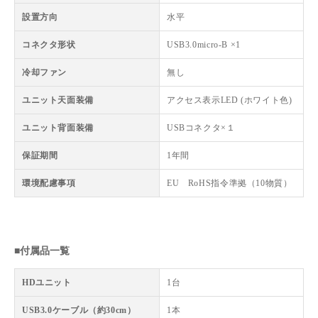
設置方向
水平
コネクタ形状
USB3.0micro-B ×1
冷却ファン
無し
ユニット天面装備
アクセス表示LED (ホワイト色)
ユニット背面装備
USBコネクタ×１
保証期間
1年間
環境配慮事項
EU RoHS指令準拠（10物質）
■付属品一覧
HDユニット
1台
USB3.0ケーブル（約30cm）
1本