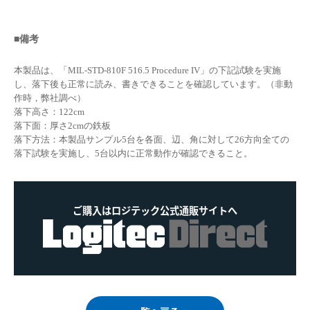
■備考
本製品は、「MIL-STD-810F 516.5 Procedure IV」の下記試験を実施
し、落下後も正常に読み、書きできることを確認しています。（非動
作時，弊社調べ）
落下高さ：122cm
落下面：厚さ2cmの鉄板
落下方法：本製品サンプル5台を各面、辺、角に対して26方向全ての
落下試験を実施し、5台以内に正常動作が確認できること。
ご購入はロジテック公式通販サイトへ