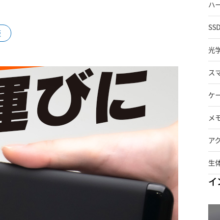
ハ
SS
販
光
ス
ケ
メ
ア
生
イ