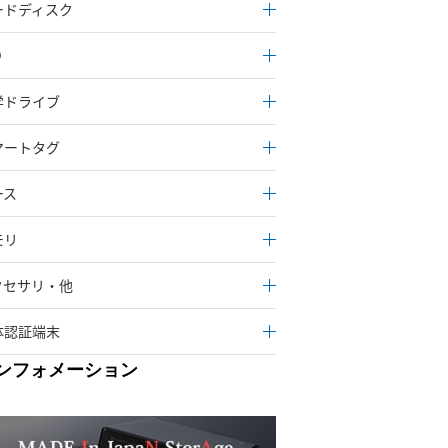
ードディスク
D
学ドライブ
マートタグ
ース
モリ
クセサリ・他
体認証端末
ンフォメーション