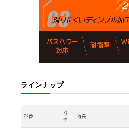
ラインナップ
容
型番
特長
量