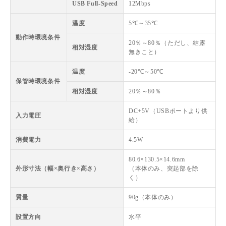
USB Full-Speed
12Mbps
温度
5℃～35℃
動作時環境条件
20％～80％（ただし、結露
相対湿度
無きこと）
温度
-20℃～50℃
保管時環境条件
相対湿度
20％～80％
DC+5V（USBポートより供
入力電圧
給）
消費電力
4.5W
80.6×130.5×14.6mm
外形寸法（幅×奥行き×高さ）
（本体のみ、突起部を除
く）
質量
90g（本体のみ）
設置方向
水平