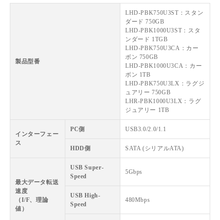
LHD-PBK750U3ST：スタン
ダード 750GB
LHD-PBK1000U3ST：スタ
ンダード 1TGB
LHD-PBK750U3CA：カー
ボン 750GB
製品型番
LHD-PBK1000U3CA：カー
ボン 1TB
LHD-PBK750U3LX：ラグジ
ュアリー 750GB
LHR-PBK1000U3LX：ラグ
ジュアリー 1TB
PC側
USB3.0/2.0/1.1
インターフェー
ス
HDD側
SATA (シリアルATA)
USB Super-
5Gbps
Speed
最大データ転送
速度
USB High-
（I/F、理論
480Mbps
Speed
値）