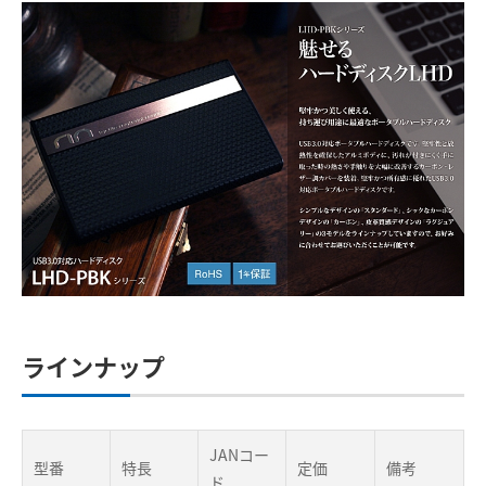
ラインナップ
JANコー
型番
特長
定価
備考
ド