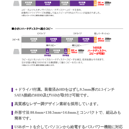
＋ドライバ付属。装着済みHDをはずし9.5mm厚の2.5インチ
SATA接続のHDD及びSSDが取付け可能です。
高質感なレザー調デザイン素材を採用しています。
外形寸法 80.6mm×130.5mm×14.6mmとコンパクトで、組込みも
簡単です。
USBポートを介してパソコンから給電するバスパワー機能に対応