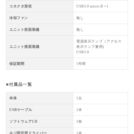
コネクタ形状
USB3.0 micro-B ×1
冷却ファン
無し
ユニット前面装備
無し
電源表示ランプ（アクセス
ユニット後面装備
表示ランプ兼用)
USB3.0
保証期間
1年間
■付属品一覧
本体
1台
USBケーブル
1本
ソフトウェアCD
1枚
ネジ固定用ドライバー
1本