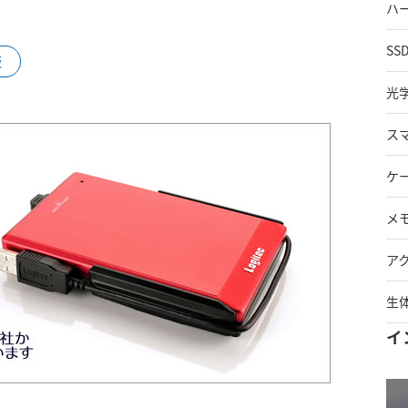
ハ
SS
販
光
ス
ケ
メ
ア
生
イ