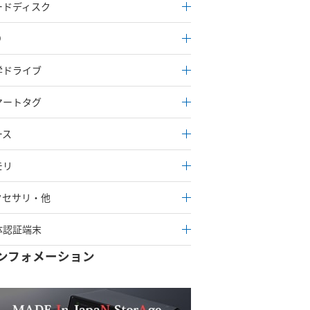
ードディスク
D
学ドライブ
マートタグ
ース
モリ
クセサリ・他
体認証端末
ンフォメーション