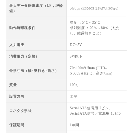
最大データ転送速度（I/F，理論
6Gbps
(※320GBはSATAⅡ,3Gbps)
値）
温度 ：5°C～35°C
動作時環境条件
相対湿度 ：20％～80％（ただ
し、結露無きこと）
入力電圧
DC+5V
消費電力（定格）
3W以下
70×100×9.5mm (LHD-
外形寸法（幅×奥行き×高さ）
N500SAK2は、高さ7mm)
質量
100g
設置方向
水平
Serial ATA信号用 7ピン、
コネクタ形状
Serial ATA信号／電源用 15ピン
保証期間
1年間