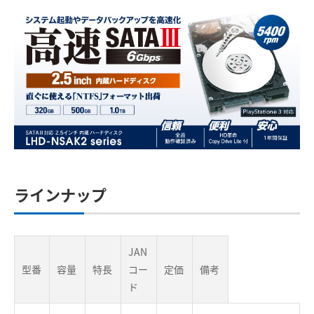
ラインナップ
JAN
型番
容量
特長
コー
定価
備考
ド