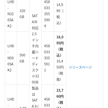
LHD
458
14,9
-
033
320
90（
N32
355
SAT
GB
税
0SA
590
AⅢ
込）
K2
4
対応
2.5
18,0
イン
95円
LHD
チ内
458
（税
-
蔵ハ
033
500
込）
N50
ード
355
GB
16,4
0SA
ディ
591
50円
リリースページ
K2
スク
1
（税
※32
抜）
0GB
製品
23,7
は
60円
LHD
458
SAT
（税
-
033
AⅡ(