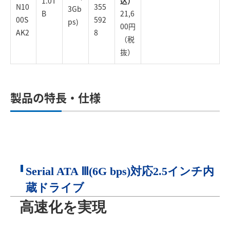
1.0T
込）
N10
355
3Gb
B
21,6
00S
592
ps)
00円
AK2
8
（税
抜）
製品の特長・仕様
Serial ATA Ⅲ(6G bps)対応2.5インチ内
蔵ドライブ
高速化を実現