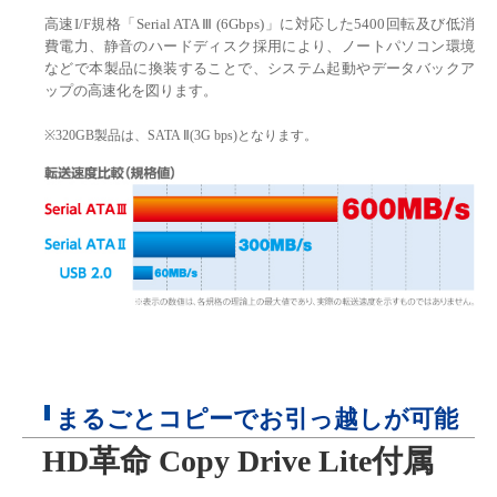
高速I/F規格「Serial ATA Ⅲ (6Gbps)」に対応した5400回転及び低消
費電力、静音のハードディスク採用により、ノートパソコン環境
などで本製品に換装することで、システム起動やデータバックア
ップの高速化を図ります。
※320GB製品は、SATA Ⅱ(3G bps)となります。
まるごとコピーでお引っ越しが可能
HD革命 Copy Drive Lite付属