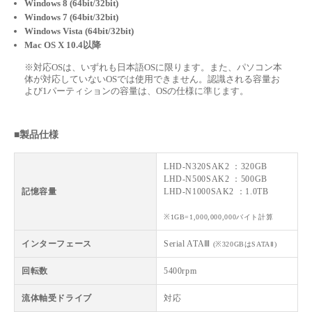
Windows 8 (64bit/32bit)
Windows 7 (64bit/32bit)
Windows Vista (64bit/32bit)
Mac OS X 10.4以降
※対応OSは、いずれも日本語OSに限ります。また、パソコン本
体が対応していないOSでは使用できません。認識される容量お
よび1パーティションの容量は、OSの仕様に準じます。
■製品仕様
LHD-N320SAK2 ：320GB
LHD-N500SAK2 ：500GB
記憶容量
LHD-N1000SAK2 ：1.0TB
※1GB=1,000,000,000バイト計算
インターフェース
Serial ATAⅢ
(※320GBはSATAⅡ)
回転数
5400rpm
流体軸受ドライブ
対応