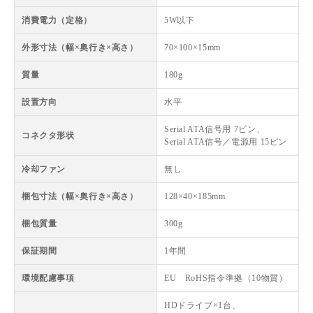
消費電力（定格）
5W以下
外形寸法（幅×奥行き×高さ）
70×100×15mm
質量
180g
設置方向
水平
Serial ATA信号用 7ピン、
コネクタ形状
Serial ATA信号／電源用 15ピン
冷却ファン
無し
梱包寸法（幅×奥行き×高さ）
128×40×185mm
梱包質量
300g
保証期間
1年間
環境配慮事項
EU RoHS指令準拠（10物質）
HDドライブ×1台、