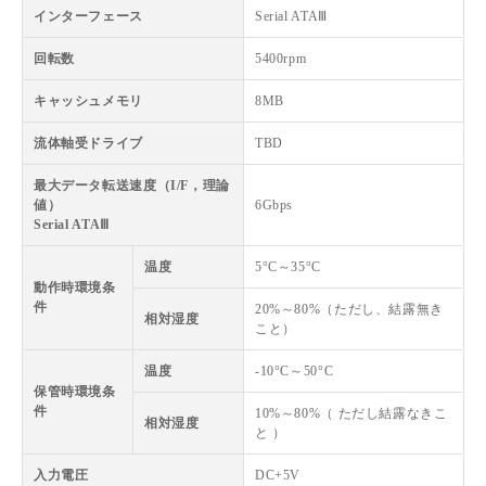
インターフェース
Serial ATAⅢ
回転数
5400rpm
キャッシュメモリ
8MB
流体軸受ドライブ
TBD
最大データ転送速度（I/F，理論
値）
6Gbps
Serial ATAⅢ
温度
5°C～35°C
動作時環境条
件
20%～80%（ただし、結露無き
相対湿度
こと）
温度
-10°C～50°C
保管時環境条
件
10%～80%（ ただし結露なきこ
相対湿度
と ）
入力電圧
DC+5V