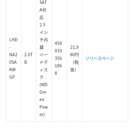
SAT
A対
応
2.5
イン
LHD
チ内
458
-
蔵
21,9
033
NA2
2.0T
ハー
80円
356
リリースページ
0SA
B
ドデ
（税
186
KW
ィス
抜）
8
GP
ク
(WD
Gre
en
Pow
er)