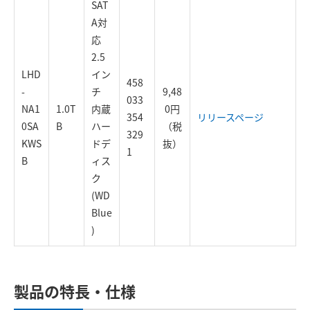
SAT
A対
応
2.5
LHD
イン
458
-
チ
9,48
033
NA1
1.0T
内蔵
0円
354
リリースページ
0SA
B
ハー
（税
329
KWS
ドデ
抜）
1
B
ィス
ク
(WD
Blue
)
製品の特長・仕様