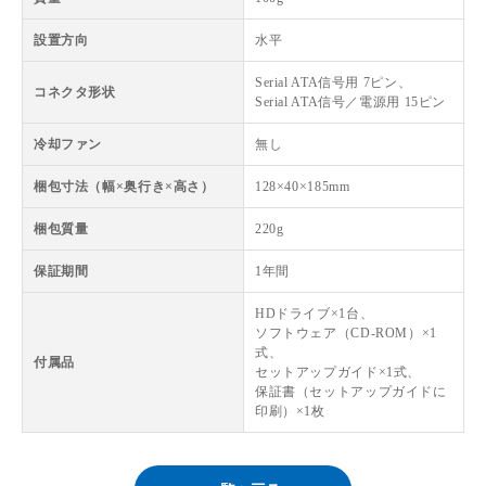
設置方向
水平
Serial ATA信号用 7ピン、
コネクタ形状
Serial ATA信号／電源用 15ピン
冷却ファン
無し
梱包寸法（幅×奥行き×高さ）
128×40×185mm
梱包質量
220g
保証期間
1年間
HDドライブ×1台、
ソフトウェア（CD-ROM）×1
式、
付属品
セットアップガイド×1式、
保証書（セットアップガイドに
印刷）×1枚