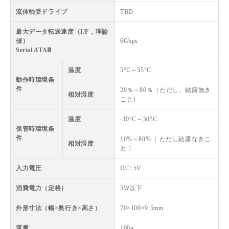
流体軸受ドライブ
TBD
最大データ転送速度（I/F，理論
値）
6Gbps
Serial ATAⅢ
温度
5°C～35°C
動作時環境条
件
20％～80％（ただし、結露無き
相対湿度
こと）
温度
-10°C～50°C
保管時環境条
件
10%～80%（ ただし結露なきこ
相対湿度
と ）
入力電圧
DC+5V
消費電力（定格）
5W以下
外形寸法（幅×奥行き×高さ）
70×100×9.5mm
質量
100g