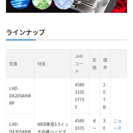
ラインナップ
JAN
定
備
型番
特長
コー
価
考
ド
4580
2.
LHD-
3335
0
DA20SAKW
5775
T
RP
5
B
4580
オ
3.
ニュ
LHD-
WEB専用3.5イン
3335
ー
0
ース
DA30SAKW
チ内蔵ハードデ