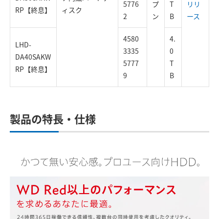
5776
プ
T
リリ
RP【終息】
ィスク
2
ン
B
ース
4580
4.
LHD-
3335
0
DA40SAKW
5777
T
RP【終息】
9
B
製品の特長・仕様