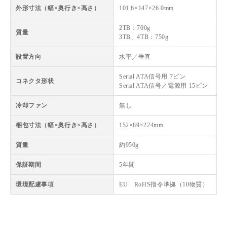
外形寸法（幅×奥行き×高さ）
101.6×147×26.0mm
2TB：700g
質量
3TB、4TB：750g
設置方向
水平／垂直
Serial ATA信号用 7ピン
コネクタ形状
Serial ATA信号／電源用 15ピン
冷却ファン
無し
梱包寸法（幅×奥行き×高さ）
152×89×224mm
質量
約950g
保証期間
5年間
環境配慮事項
EU RoHS指令準拠（10物質）