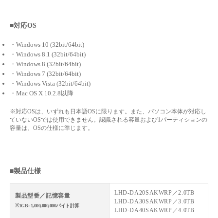
■対応OS
・Windows 10 (32bit/64bit)
・Windows 8.1 (32bit/64bit)
・Windows 8 (32bit/64bit)
・Windows 7 (32bit/64bit)
・Windows Vista (32bit/64bit)
・Mac OS X 10.2.8以降
※対応OSは、いずれも日本語OSに限ります。また、パソコン本体が対応し
ていないOSでは使用できません。認識される容量および1パーティションの
容量は、OSの仕様に準じます。
■製品仕様
LHD-DA20SAKWRP／2.0TB
製品型番／記憶容量
LHD-DA30SAKWRP／3.0TB
※1GB=1,000,000,000バイト計算
LHD-DA40SAKWRP／4.0TB