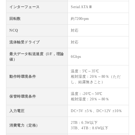
インターフェース
Serial ATA Ⅲ
回転数
約7200rpm
NCQ
対応
流体軸受ドライブ
対応
最大データ転送速度（I/F，理論
6Gbps
値）
温度：5℃～35℃
動作時環境条件
相対湿度：20％～80％（ただ
し、結露無きこと）
温度：-20℃～50℃
保管時環境条件
相対湿度：20％～80％
入力電圧
DC+5V ±5％、DC+12V ±10％
2TB：6.5W以下
消費電力（定格）
3TB、4TB：8.6W以下