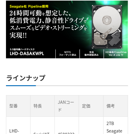
ラインナップ
JANコー
型番
特長
定価
備考
ド
2TB
LHD-
Seagate