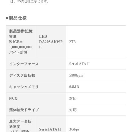
は、OSの仕様に準じます。
■製品仕様
製品型番/記憶
容量
LHD-
※1GB＝
DA20SAKWP
2TB
1,000,000,000
L
バイト計算
インターフェース
Serial ATA II
ディスク回転数
5900rpm
キャッシュメモリ
64MB
NCQ
対応
流体軸受ドライブ
対応
最大データ転
送速度
Serial ATA II
3Gbps