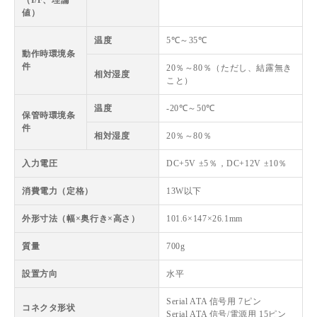
（I/F、理論
値）
温度
5℃～35℃
動作時環境条
件
20％～80％（ただし、結露無き
相対湿度
こと）
温度
-20℃～50℃
保管時環境条
件
相対湿度
20％～80％
入力電圧
DC+5V ±5％，DC+12V ±10％
消費電力（定格）
13W以下
外形寸法（幅×奥行き×高さ）
101.6×147×26.1mm
質量
700g
設置方向
水平
Serial ATA 信号用 7ピン
コネクタ形状
Serial ATA 信号/電源用 15ピン