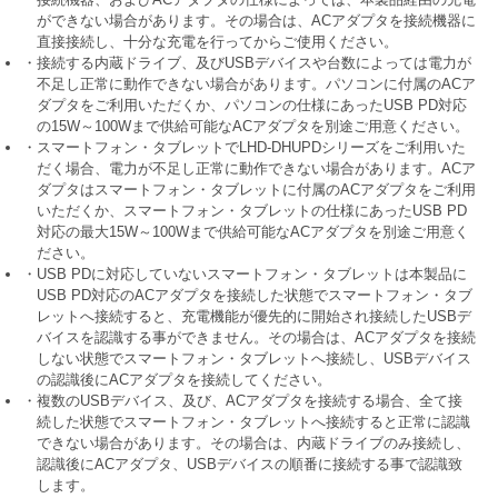
ができない場合があります。その場合は、ACアダプタを接続機器に
直接接続し、十分な充電を行ってからご使用ください。
・接続する内蔵ドライブ、及びUSBデバイスや台数によっては電力が
不足し正常に動作できない場合があります。パソコンに付属のACア
ダプタをご利用いただくか、パソコンの仕様にあったUSB PD対応
の15W～100Wまで供給可能なACアダプタを別途ご用意ください。
・スマートフォン・タブレットでLHD-DHUPDシリーズをご利用いた
だく場合、電力が不足し正常に動作できない場合があります。ACア
ダプタはスマートフォン・タブレットに付属のACアダプタをご利用
いただくか、スマートフォン・タブレットの仕様にあったUSB PD
対応の最大15W～100Wまで供給可能なACアダプタを別途ご用意く
ださい。
・USB PDに対応していないスマートフォン・タブレットは本製品に
USB PD対応のACアダプタを接続した状態でスマートフォン・タブ
レットへ接続すると、充電機能が優先的に開始され接続したUSBデ
バイスを認識する事ができません。その場合は、ACアダプタを接続
しない状態でスマートフォン・タブレットへ接続し、USBデバイス
の認識後にACアダプタを接続してください。
・複数のUSBデバイス、及び、ACアダプタを接続する場合、全て接
続した状態でスマートフォン・タブレットへ接続すると正常に認識
できない場合があります。その場合は、内蔵ドライブのみ接続し、
認識後にACアダプタ、USBデバイスの順番に接続する事で認識致
します。