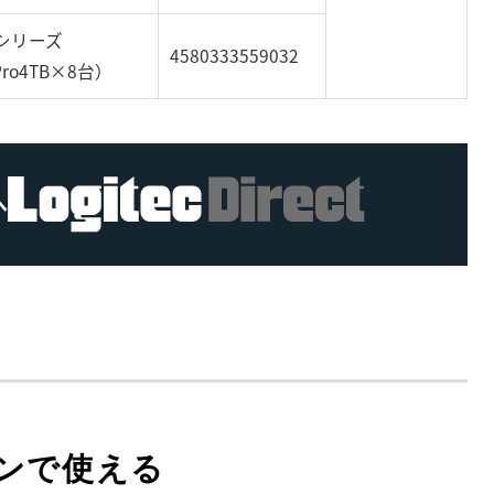
シリーズ
4580333559032
Pro4TB×8台）
へ
ンで使える