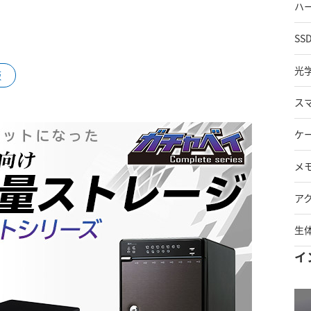
ハ
SS
光
販
ス
ケ
メ
ア
生
イ