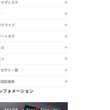
ードディスク
D
学ドライブ
マートタグ
ース
モリ
クセサリ・他
体認証端末
ンフォメーション