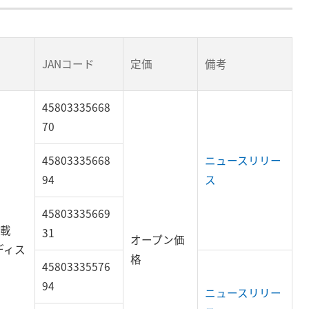
JANコード
定価
備考
45803335668
70
45803335668
ニュースリリー
94
ス
45803335669
搭載
31
オープン価
ディス
格
45803335576
94
ニュースリリー