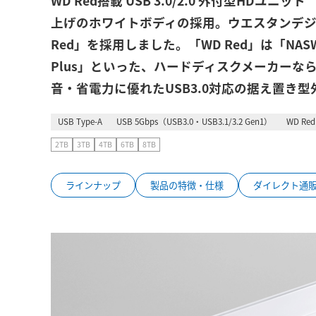
WD Red搭載 USB 3.0/2.0 外付型HD
上げのホワイトボディの採用。ウエスタンデジ
Red」を採用しました。「WD Red」は「NASWare」
Plus」といった、ハードディスクメーカー
音・省電力に優れたUSB3.0対応の据え置き
USB Type-A
USB 5Gbps（USB3.0・USB3.1/3.2 Gen1）
WD Red 
2TB
3TB
4TB
6TB
8TB
ラインナップ
製品の特徴・仕様
ダイレクト通