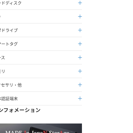
ードディスク
D
学ドライブ
マートタグ
ース
モリ
クセサリ・他
体認証端末
ンフォメーション