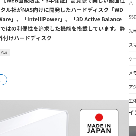
ユニット 【WEB直販限定・3年保証】高質感で美しい鏡面仕
ハ
タル社がNAS向けに開発したハードディスク「WD
SS
、「IntelliPower」、「3D Active Balance
ならではの利便性を追求した機能を搭載しています。静
光
型外付けハードディスク
ス
Plus
ケ
メ
販
ア
生
イ