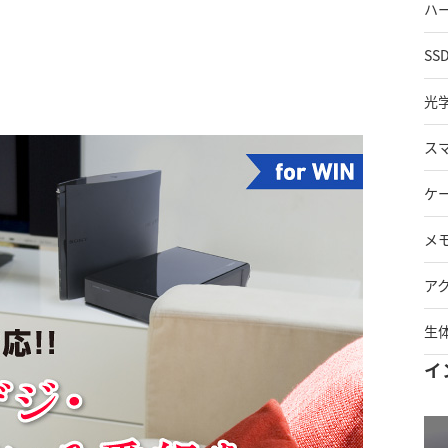
ハ
SS
光
ス
ケ
メ
ア
生
イ