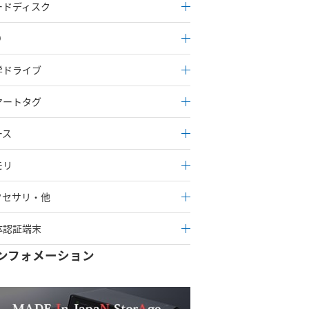
ードディスク
D
学ドライブ
マートタグ
ース
モリ
クセサリ・他
体認証端末
ンフォメーション