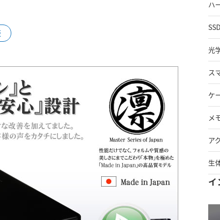
ハ
SS
販
光
ス
ケ
メ
ア
生
イ