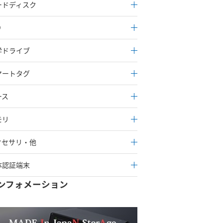
ードディスク
D
学ドライブ
マートタグ
ース
モリ
クセサリ・他
体認証端末
ンフォメーション