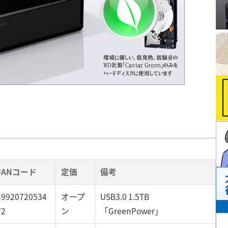
JANコード
定価
備考
49920720534
オープ
USB3.0 1.5TB
72
ン
「GreenPower」