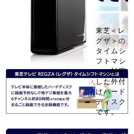
東芝＜レ
グザ＞の
タイムシ
フトマシ
ンに対応
した外付
けハード
ディスク
です。