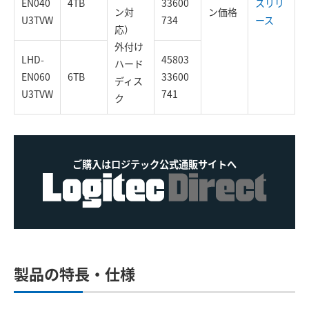
EN040
4TB
33600
スリリ
ン対
ン価格
U3TVW
734
ース
応）
外付け
LHD-
45803
ハード
EN060
6TB
33600
ディス
U3TVW
741
ク
ご購入はロジテック公式通販サイトへ
製品の特長・仕様