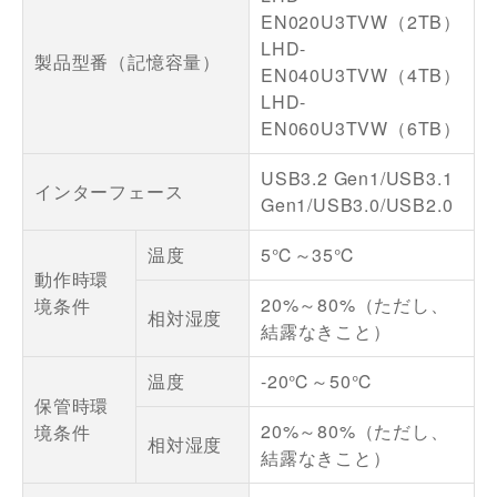
EN020U3TVW（2TB）
LHD-
製品型番（記憶容量）
EN040U3TVW（4TB）
LHD-
EN060U3TVW（6TB）
USB3.2 Gen1/USB3.1
インターフェース
Gen1/USB3.0/USB2.0
温度
5℃～35℃
動作時環
20%～80%（ただし、
境条件
相対湿度
結露なきこと）
温度
-20℃～50℃
保管時環
20%～80%（ただし、
境条件
相対湿度
結露なきこと）