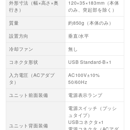
外形寸法（幅×高さ×奥
120×35×183mm（本体
行き）
のみ、突起部を除く）
質量
約850g（本体のみ）
設置方向
垂直/水平
冷却ファン
無し
コネクタ形状
USB Standard-B×1
入力電圧（ACアダプ
AC100V±10%
タ）
50/60Hz
ユニット前面装備
電源表示ランプ
電源スイッチ（プッシ
ュタイプ）
USBコネクタ×1
ユニット背面装備
電源コネクタ（ACアダ