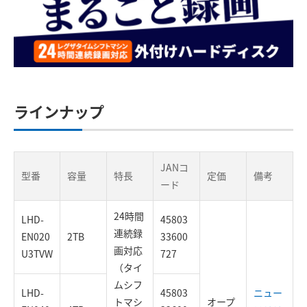
ラインナップ
JANコ
型番
容量
特長
定価
備考
ード
24時間
LHD-
45803
連続録
EN020
2TB
33600
画対応
U3TVW
727
（タイ
ムシフ
LHD-
45803
ニュー
トマシ
オープ