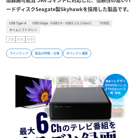
間録画可能且つAVコマンドに対応した、信頼性の高いハ
ードディスクSeagate製Skyhawkを採用した製品です。
USB Type-A
USB 5Gbps（USB3.0・USB3.1/3.2 Gen1）
TV対応
タイムシフトマシン
2TB
4TB
6TB
ラインナップ
製品の特徴・仕様
ダイレクト通販