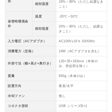
件
20%～80%（ただし結露なき
相対湿度
こと）
温度
-20℃～50℃
保管時環境条
件
20%～80%（ただし、結露な
相対湿度
きこと）
入力電圧（ACアダプタ）
AC100V±10％ 50/60Hz
消費電力（定格）
24W（ACアダプタを含む）
120×35×183mm（本体の
外形寸法（幅×高さ×奥行き）
み、突起部を除く）
質量
850g（本体のみ）
設置方向
垂直/水平
冷却ファン
無し
コネクタ形状
USB シリーズB×1