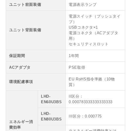
ユニット前面装備
電源表示ランプ
電源スイッチ（プッシュタイ
プ）
USBコネクタ×1
ユニット背面装備
電源コネクタ（ACアダプタ
用）
セキュリティスロット
保証期間
1年間
ACアダプタ
PSE取得
EU RoHS指令準拠（10物
環境配慮事項
質）
LHD-
II区分：
EN60U3BS
0.000783333333333333
LHD-
III区分：0.000775
EN80U3BS
エネルギー消
費効率
※エネルギー消費効率とは、