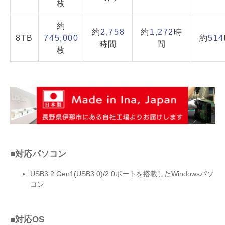
枚
約
約
2,758
約
1,272
時
8TB
745,000
約
514
時間
間
枚
■対応パソコン
USB3.2 Gen1(USB3.0)/2.0ポートを搭載したWindowsパソ
コン
■対応OS