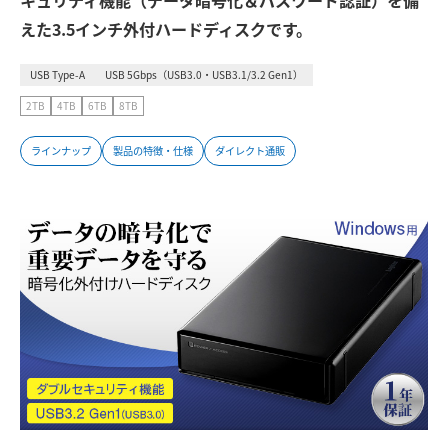
キュリティ機能（データ暗号化＆パスワード認証）を備
えた3.5インチ外付ハードディスクです。
USB Type-A
USB 5Gbps（USB3.0・USB3.1/3.2 Gen1）
2TB
4TB
6TB
8TB
ラインナップ
製品の特徴・仕様
ダイレクト通販