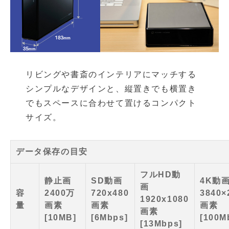
リビングや書斎のインテリアにマッチする
シンプルなデザインと、縦置きでも横置き
でもスペースに合わせて置けるコンパクト
サイズ。
データ保存の目安
フルHD動
静止画
SD動画
4K動
画
容
2400万
720x480
3840×
1920x1080
量
画素
画素
画素
画素
[10MB]
[6Mbps]
[100M
[13Mbps]