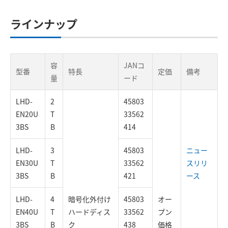
ラインナップ
容
JANコ
型番
特長
定価
備考
量
ード
LHD-
2
45803
EN20U
T
33562
3BS
B
414
LHD-
3
45803
ニュー
EN30U
T
33562
スリリ
3BS
B
421
ース
LHD-
4
暗号化外付け
45803
オー
EN40U
T
ハードディス
33562
プン
3BS
B
ク
438
価格