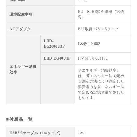
EU RoHS指令準拠（10物
環境配慮事項
質）
ACアダプタ
PSE取得 12V 1.5タイプ
LHD-
I区分：0.002
EG2000U3F
LHD-EG40U3F
II区分：0.001175
エネルギー消費
※エネルギー消費効率と
効率
は、省エネルギー法で定め
る測定方法により測定した
消費電力を省エネルギー法
で定める記憶容量で除した
ものです。
■付属品一覧
USB3.0ケーブル（1mタイプ）
1本