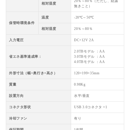
20％～80％（ただし、結露
相対湿度
無きこと）
温度
-20℃～50℃
保管時環境条件
相対湿度
20％～80％
入力電圧
DC+12V 2A
2.0TBモデル ：AA
省エネ基準達成率：
3.0TBモデル ：AA
4.0TBモデル ：AA
外形寸法（幅×奥行き×高さ）
120×199×35mm
質量
0.98Kg
設置方向
水平/垂直
コネクタ形状
USB 3.0コネクタ ×1
冷却ファン
有り
保証期間
1年間