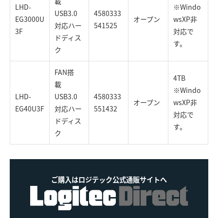
載
LHD-
※Windo
USB3.0
4580333
EG3000U
オープン
wsXP非
対応ハー
541525
3F
対応で
ドディス
す。
ク
FAN搭
4TB
載
※Windo
LHD-
USB3.0
4580333
オープン
wsXP非
EG40U3F
対応ハー
551432
対応で
ドディス
す。
ク
ご購入はロジテック公式通販サイトへ