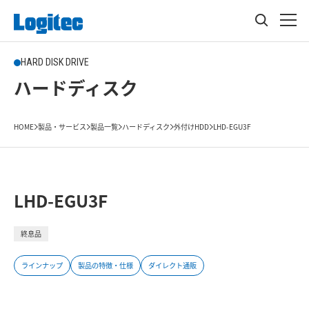
HARD DISK DRIVE
ハードディスク
HOME
製品・サービス
製品一覧
ハードディスク
外付けHDD
LHD-EGU3F
LHD-EGU3F
終息品
ラインナップ
製品の特徴・仕様
ダイレクト通販