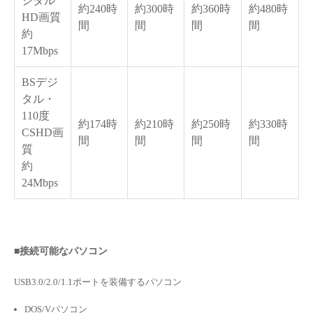
ジタル
約240時
約300時
約360時
約480時
HD画質
間
間
間
間
約
17Mbps
BSデジ
タル・
110度
約174時
約210時
約250時
約330時
CSHD画
間
間
間
間
質
約
24Mbps
■接続可能なパソコン
USB3.0/2.0/1.1ポートを装備するパソコン
DOS/Vパソコン