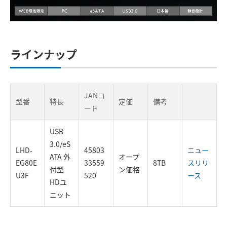
ラインナップ
JANコ
型番
特長
定価
備考
ード
USB
3.0/eS
LHD-
45803
ニュー
ATA 外
オープ
EG80E
33559
8TB
スリリ
付型
ン価格
U3F
520
ース
HDユ
ニット