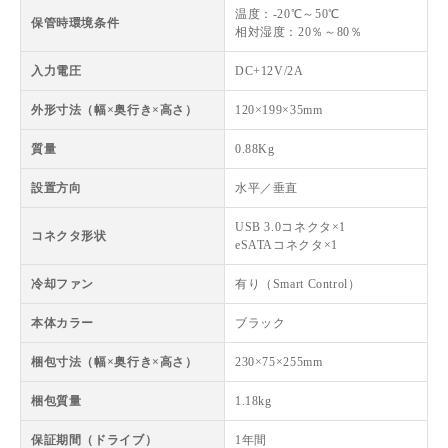
温度：-20℃～50℃
保管時環境条件
相対湿度：20％～80％
入力電圧
DC+12V/2A
外形寸法（幅×奥行き×高さ）
120×199×35mm
質量
0.88Kg
設置方向
水平／垂直
USB 3.0コネクタ×1
コネクタ形状
eSATAコネクタ×1
冷却ファン
有り（Smart Control）
本体カラー
ブラック
梱包寸法（幅×奥行き×高さ）
230×75×255mm
梱包質量
1.18kg
保証期間（ドライブ）
1年間