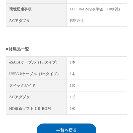
環境配慮事項
EU RoHS指令準拠（10物質）
ACアダプタ
PSE取得
■付属品一覧
eSATAケーブル（1mタイプ）
1本
USB3.0ケーブル（1mタイプ）
1本
クイックガイド
1式
ACアダプタ
1式
HD革命ソフト CD-ROM
1式
一覧へ戻る