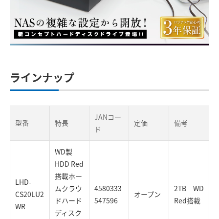
ラインナップ
JANコー
型番
特長
定価
備考
ド
WD製
HDD Red
搭載ホー
LHD-
ムクラウ
4580333
2TB WD
CS20LU2
オープン
ドハード
547596
Red搭載
WR
ディスク