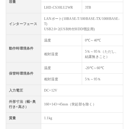
容量
LHD-CS30LU2WR
3TB
LANポート(10BASE-T/100BASE-TX/1000BASE-
インターフェース
T)
USB2.0×2(USB外付HDD増設用)
温度
0℃～40℃
動作時環境条件
5％～95％（ただし、
相対湿度
結露無きこと）
温度
-20℃～60℃
保管時環境条件
相対湿度
5％～95％
入力電圧
DC+12V
外形寸法（幅×奥
160×143×45mm（突起部を除く）
行き×高さ）
質量
1.1kg