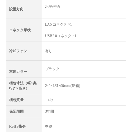
水平/垂直
設置方向
LANコネクタ ×1
コネクタ形状
USB2.0コネクタ ×1
冷却ファン
有り
ブラック
本体カラー
梱包寸法（幅×奥
240×185×90mm (茶箱)
行き×高さ）
梱包質量
1.4kg
保証期間
3年間
RoHS指令
準拠