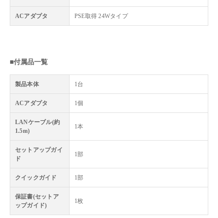
ACアダプタ
PSE取得 24Wタイプ
■付属品一覧
製品本体
1台
ACアダプタ
1個
LANケーブル(約
1本
1.5m)
セットアップガイ
1部
ド
クイックガイド
1部
保証書(セットア
1枚
ップガイド)