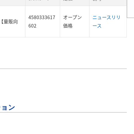
4580333617
オープン
ニュースリリ
ン【量販向
602
価格
ース
ション