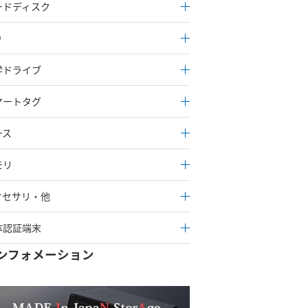
ードディスク
D
学ドライブ
マートタグ
ース
モリ
クセサリ・他
体認証端末
ンフォメーション