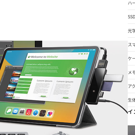
ハ
SS
光
ス
ケ
メ
ア
生
イ