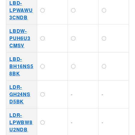
LBD-
LPWAWU
〇
〇
〇
3CNDB
LBDW-
PUH6U3
〇
〇
〇
CMSV
LBD-
BH16NS5
〇
〇
〇
8BK
LDR-
GH24NS
〇
-
-
D5BK
LDR-
LPWBW8
〇
-
-
U2NDB