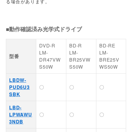
る場合があります。
■動作確認済み光学式ドライブ
DVD-R
BD-R
BD-RE
LM-
LM-
LM-
型番
DR47VW
BR25VW
BRE25V
S50W
S50W
WS50W
LBDW-
PUD6U3
〇
〇
〇
SBK
LBD-
LPWAWU
〇
〇
〇
3NDB