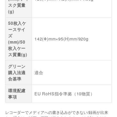
スク質量
(g)
50枚入ケ
ースサイ
ズ
142(Φ)mm×95(H)mm/920g
(mm)/50
枚入ケー
ス質量(g)
グリーン
購入法適
適合
合基準
環境配慮
EU RoHS指令準拠（10物質）
事項
レコーダーでメディアへの書き込みができない/録画が出来