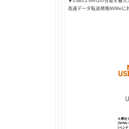
▼USB3.2 Gen2の性能を
高速データ転送規格NVMeに対