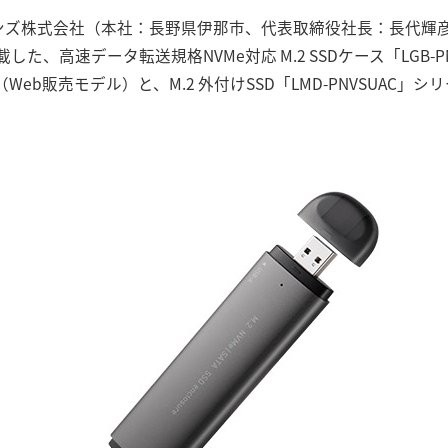
ズ株式会社（本社：長野県伊那市、代表取締役社長：長代輝彦）は、US
た、高速データ転送規格NVMe対応 M.2 SSDケース「LGB-P
D」（Web販売モデル）と、M.2 外付けSSD「LMD-PNVSUAC