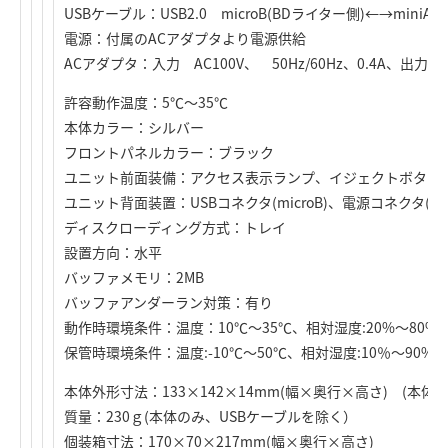
USBケーブル：USB2.0 microB(BDライター側)←→miniA
電源：付属のACアダプタより電源供給
ACアダプタ：入力 AC100V、 50Hz/60Hz、0.4A、出力 DC
許容動作温度：5℃～35℃
本体カラー：シルバー
フロントパネルカラー：ブラック
ユニット前面装備：アクセス表示ランプ、イジェクトボタン
ユニット背面装置：USBコネクタ(microB)、電源コネクタ(
ディスクローディング方式：トレイ
設置方向：水平
バッファメモリ：2MB
バッファアンダーラン対策：有り
動作時環境条件：温度：10℃～35℃、相対湿度:20%～80%
保管時環境条件：温度:-10℃～50℃、相対湿度:10％～90%
本体外形寸法：133×142×14mm(幅×奥行×高さ) (本体
質量：230ｇ(本体のみ、USBケーブルを除く）
個装箱寸法：170×70×217mm(幅×奥行×高さ)