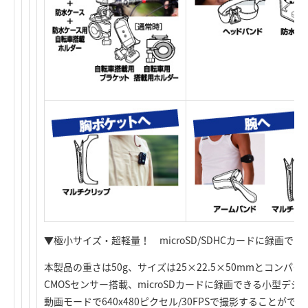
▼極小サイズ・超軽量！ microSD/SDHCカードに録画でき
本製品の重さは50g、サイズは25×22.5×50mmとコンパクト。
CMOSセンサー搭載、microSDカードに録画できる小型デ
動画モードで640x480ピクセル/30FPSで撮影することがで