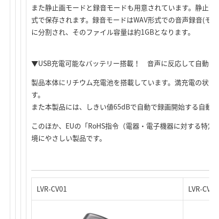
また静止画モードと録音モードも用意されています。静止画モード
式で保存されます。録音モードはWAV形式での音声録音(モノ
に分割され、そのファイル容量は約1GBとなります。
▼USB充電可能なバッテリー搭載！ 音声に反応して自動で
製品本体にリチウム充電池を搭載しています。満充電の状態
す。
また本製品には、しきい値65dBで自動で録画開始する自動
このほか、EUの「RoHS指令（電器・電子機器に対する特
境にやさしい製品です。
LVR-CV01
LVR-C