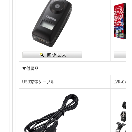
▼付属品
USB充電ケーブル
LVR-CV