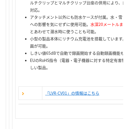
ルチクリップとマルチクリップ台座の併用により、自
対応。
アタッチメント以外にも防水ケースが付属。水・雪・
への影響を気にせずに使用可能。
水深20メートルまで
とあわせて潜水時に使うことも可能。
小型の製品本体にリチウム充電池を搭載しています。
画が可能。
しきい値65dBで自動で録画開始する自動録画機能も装
EUのRoHS指令（電器・電子機器に対する特定有害
しい製品。
「LVR-CV01」の情報はこちら