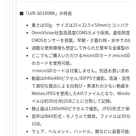
■「LVR-SD100BK」の特長
重さは50g、サイズは25×22.5×50mmとコンパク
OmniVision社製高感度COMSカメラ採用。最低照度
CMOSセンサーを搭載。早朝・夕暮れ時・水中での撮
過酷な使用環境も想定して作られた堅牢な金属製の筐
どこでもご購入いただけるmicroSDカード/microS
のカードを使用可能。
※microSDカードは付属しません。別途お買い求めく
動画は640x480ピクセル/30FPSで撮影。高速・高
て適切な露出による白飛び・黒潰れの少ない動画を撮
MotionJPEGを使用したAVIファイルとなり、Wind
イルは約30分/約2GBごとに分割して記録。
静止画は1280x960ピクセルで撮影。JPEG形式で保存
音声はWAV形式・モノラルで録音。ファイルは30分
1GB。
ウェア、ヘルメット、ハンドル、腕などに装着可能な